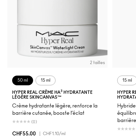
2 tailles
50 ml
15 ml
15 ml
3
HYPER REAL CRÈME HA
HYDRATANTE
HYPER R
LÉGÈRE SKINCANVAS™
HYDRAT
Crème hydratante légère, renforce la
Hybride
barrière cutanée, booste l’éclat
équilibr
barrière
(0)
CHF55.00
|
CHF1.10
/ml