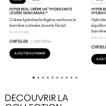
3
HYPER REAL CRÈME HA
HYDRATANTE
HYPER R
LÉGÈRE SKINCANVAS™
HYDRAT
Crème hydratante légère, renforce la
Hybride
barrière cutanée, booste l’éclat
équilibr
barrière
(0)
CHF55.00
|
CHF1.10
/ml
CHF83.
AJOUTER AU PANIER
AJOUT
DÉCOUVRIR LA