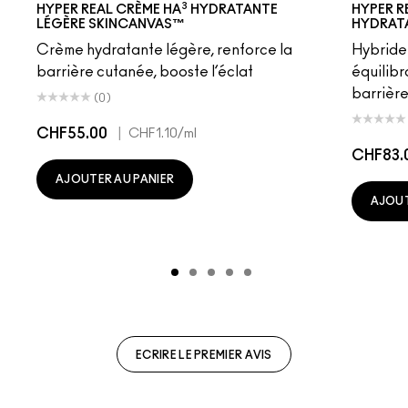
3
HYPER REAL CRÈME HA
HYDRATANTE
HYPER R
LÉGÈRE SKINCANVAS™
HYDRAT
Crème hydratante légère, renforce la
Hybride
barrière cutanée, booste l’éclat
équilibr
barrière
(0)
CHF55.00
|
CHF1.10
/ml
CHF83.
AJOUTER AU PANIER
AJOUT
ECRIRE LE PREMIER AVIS