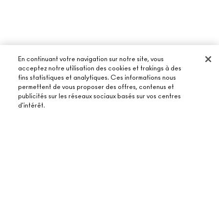
En continuant votre navigation sur notre site, vous
acceptez notre utilisation des cookies et trakings à des
fins statistiques et analytiques. Ces informations nous
À PROPOS DE MAC
permettent de vous proposer des offres, contenus et
publicités sur les réseaux sociaux basés sur vos centres
NOTRE HISTOIRE
d'intérêt.
ACHETER EN LIGNE
NOS MAQUILLEURS
MON COMPTE
MAC VIVA GLAM
BESOIN D’AIDE ?
AJOUTER AU PANIER
S’ABONNER AUX E-MAILS
BEAUTÉ CONSCIENTE
SUIVRE MA COMMANDE
PROMOTIONS
RECRUTEMENT
VOTRE BOUTIQUE MAC
FAQ
CARTE CADEAU
ADHÉSION MAC PRO
TROUVER UNE BOUTIQUE
RETOURS ET ÉCHANGES
TON SOLDE
TESTS SUR LES ANIMAUX
TERMES ET CONDITIONS
PRENDRE UN RENDEZ-VOUS MAQUILLAGE
LIVRAISON
BACK TO M·A·C
POLITIQUE DE CONFIDENTIALITÉ
CONTACTER LE FABRICANT