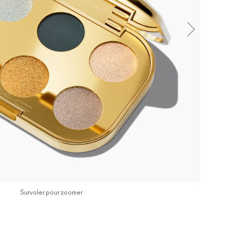
Survoler pour zoomer