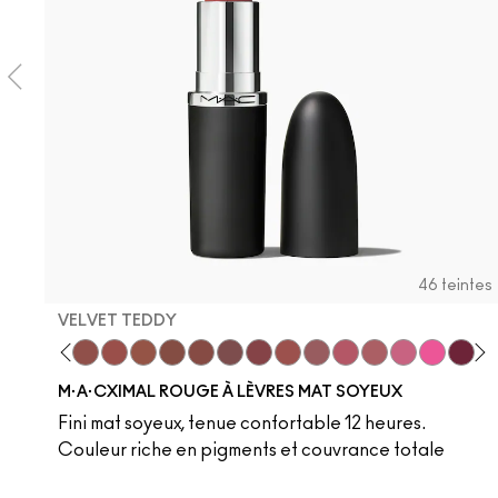
46 teintes
VELVET TEDDY
hoto
 M·A·Cximal
oneylove
Kinda Sexy
Café Mocha
Velvet Teddy
Mull It To The Max
Taupe
Warm Teddy
Whirl
Soar
Twig Twist
Sweet Deal
Mehr
Get The Hint?
You Wouldn't Get
Lipstick Sno
Candy Yu
Vex
Capti
Shr
Di
B
M·A·CXIMAL ROUGE À LÈVRES MAT SOYEUX
Fini mat soyeux, tenue confortable 12 heures.
Couleur riche en pigments et couvrance totale