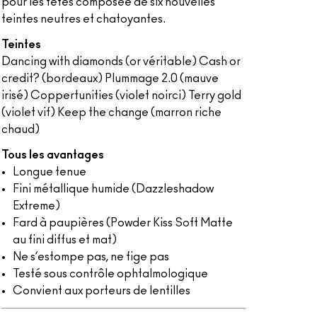
pour les fêtes composée de six nouvelles
teintes neutres et chatoyantes.
Teintes
Dancing with diamonds (or véritable) Cash or
credit? (bordeaux) Plummage 2.0 (mauve
irisé) Coppertunities (violet noirci) Terry gold
(violet vif) Keep the change (marron riche
chaud)
Tous les avantages
Longue tenue
Fini métallique humide (Dazzleshadow
Extreme)
Fard à paupières (Powder Kiss Soft Matte
au fini diffus et mat)
Ne s’estompe pas, ne fige pas
Testé sous contrôle ophtalmologique
Convient aux porteurs de lentilles