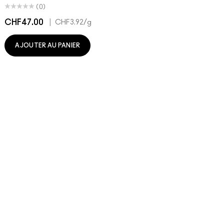
(0)
CHF47.00
|
C
CHF3.92
/g
AJOUTER AU PANIER