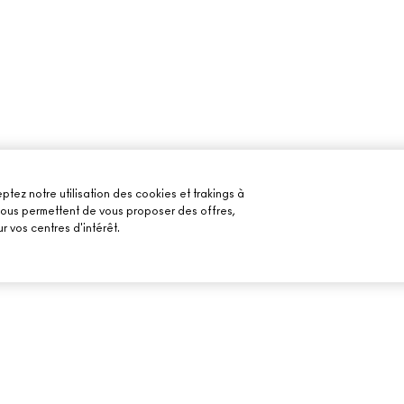
ptez notre utilisation des cookies et trakings à
 nous permettent de vous proposer des offres,
r vos centres d'intérêt.
BESOIN D’AIDE ?
VOTRE BOUTIQU
SUIVRE MA COMMANDE
TROUVER UNE B
MAILS
FAQ
PRENDRE UN RE
MAQUILLAGE