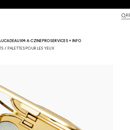
R
AU
CADEAUX
M·A·CZINE​
PRO
SERVICES + INFO
TS
/
PALETTES POUR LES YEUX