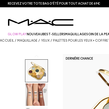
RECEVEZ VOTRE TOTE BAG D’ÉTÉ POUR TOUT ACHAT DE 69€
GLOW PLAY
NOUVEAU
BEST-SELLERS
MAQUILLAGE
SOIN DE LA PE
ACCUEIL
/
MAQUILLAGE
/
YEUX
/
PALETTES POUR LES YEUX + COFFRE
DERNIÈRE CHANCE