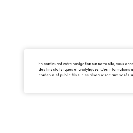
En continuant votre navigation sur notre site, vous acce
des fins statistiques et analytiques. Ces informations
contenus et publicités sur les réseaux sociaux basés su
À PROPOS DE MAC
ACHETER EN LIGNE
NOTRE HISTOIRE
MON COMPTE
NOS MAQUILLEURS
S’ABONNER AUX E-