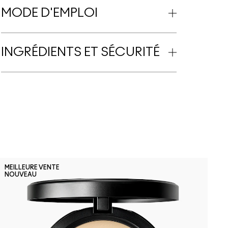
MODE D'EMPLOI
INGRÉDIENTS ET SÉCURITÉ
P
MEILLEURE VENTE
NOUVEAU
V
P
L