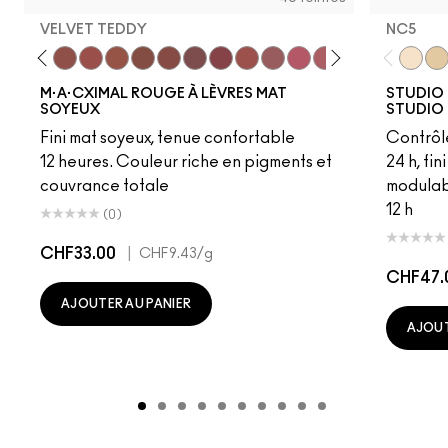
VELVET TEDDY
NC5
to
·A·Cximal
eylove
Kinda Sexy
Café Mocha
Velvet Teddy
Mull It To The Max
Taupe
Warm Teddy
Whirl
Soar
Twig Twist
Sweet Deal
Mehr
Get The Hint?
You Wouldn't Get I
Lipstick Snob
Candy Yum
Captiv
NC5
Div
NC
M·A·CXIMAL ROUGE À LÈVRES MAT
STUDIO 
SOYEUX
STUDIO 
Fini mat soyeux, tenue confortable
Contrôl
12 heures. Couleur riche en pigments et
24 h, fi
couvrance totale
modulab
12 h
(0)
CHF33.00
|
CHF9.43
/g
CHF47.
AJOUTER AU PANIER
AJOUT