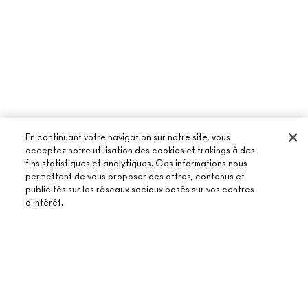
En continuant votre navigation sur notre site, vous
acceptez notre utilisation des cookies et trakings à des
fins statistiques et analytiques. Ces informations nous
permettent de vous proposer des offres, contenus et
publicités sur les réseaux sociaux basés sur vos centres
À PROPOS DE MAC
d'intérêt.
NOTRE HISTOIRE
ACHETER EN LIGNE
NOS MAQUILLEURS
MON COMPTE
ÉPUISÉ
MAC VIVA GLAM
BESOIN D’AIDE ?
S’ABONNER AUX E-MAILS
BEAUTÉ CONSCIENTE
SUIVRE MA COMMANDE
PROMOTIONS
RECRUTEMENT