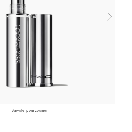
Survoler pour zoomer