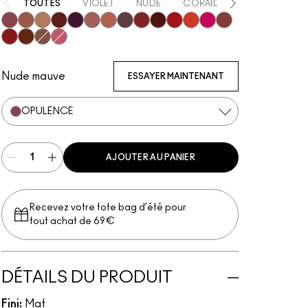
TOUTES
VIOLET
NUDE
CORAIL
ORANGE
R
Opulence
Meticulous
Teaser
Vicious
REIN
Mischief
Mull It Over & Over
Vixen
Ruby True
Poncy
Gutsy
RENEGADE
TABOO
Coy
Extra Chili
Sophistry
Posh
Connoisseur
Nude mauve
ESSAYER MAINTENANT
OPULENCE
AJOUTER AU PANIER
Recevez votre tote bag d’été pour
tout achat de 69€
DÉTAILS DU PRODUIT
Fini:
Mat