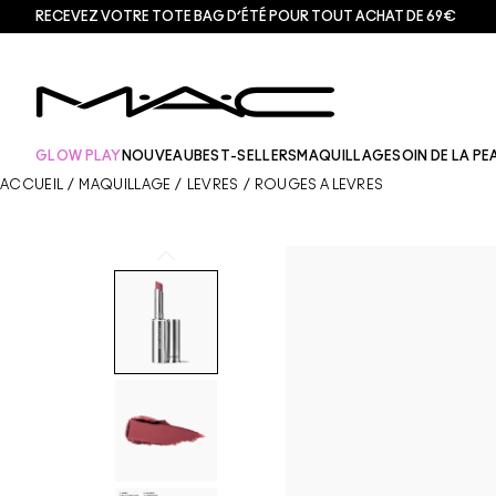
RECEVEZ VOTRE TOTE BAG D’ÉTÉ POUR TOUT ACHAT DE 69€
GLOW PLAY
NOUVEAU
BEST-SELLERS
MAQUILLAGE
SOIN DE LA PE
ACCUEIL
/
MAQUILLAGE
/
LÈVRES
/
ROUGES À LÈVRES