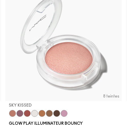
Thanks, I
Well, 
I 
8 teintes
SKY KISSED
r
Sky Kissed
Sunset Drizzle
Cloud Candy
Wind Chill
Cloudburst
Sepia Skies
GlowZone
Stratus
GLOW PLAY ILLUMINATEUR BOUNCY