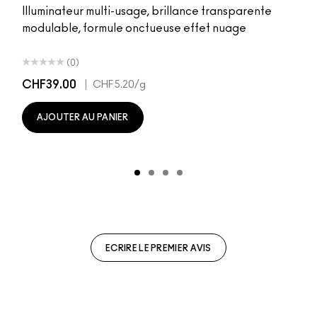
Illuminateur multi-usage, brillance transparente
modulable, formule onctueuse effet nuage
(0)
CHF39.00
|
CHF5.20
/g
AJOUTER AU PANIER
ECRIRE LE PREMIER AVIS