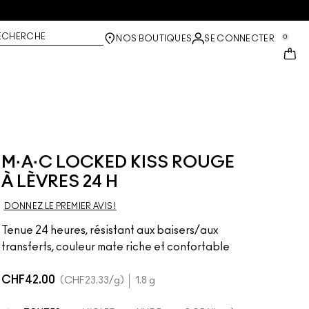
ECHERCHE
0
NOS BOUTIQUES
SE CONNECTER
M·A·C LOCKED KISS ROUGE
À LÈVRES 24 H
DONNEZ LE PREMIER AVIS !
Tenue 24 heures, résistant aux baisers/aux
transferts, couleur mate riche et confortable
CHF42.00
CHF23.33
/g
1.8 g