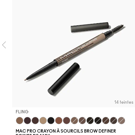
14 teintes
FLING
Fling
Genuine Aubergine
Hickory
Omega
Onyx
Penny
Strut
Brunette
Lingering
Spiked
Stud
Stylized
Taupe
Thunde
MAC PRO CRAYON À SOURCILS BROW DEFINER