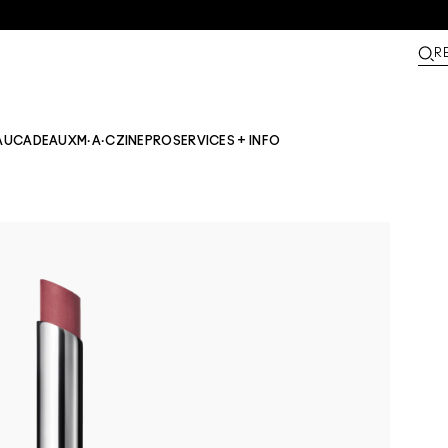
R
AU
CADEAUX
M·A·CZINE​
PRO
SERVICES + INFO