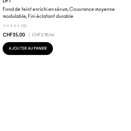
LIFT
Fond de teint enrichi en sérum, Couvrance moyenne
modulable, Fini éclatant durable
(0)
CHF35.00
|
C
CHF3.18
/ml
AJOUTER AU PANIER