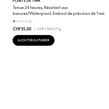
POINTE DE 1 MM
Tenue 24 heures, Résistant aux
bavures/Waterproof, Embout de précision de 1 mm
(2)
CHF35.00
|
CHF1,166.67
/g
AJOUTER AU PANIER