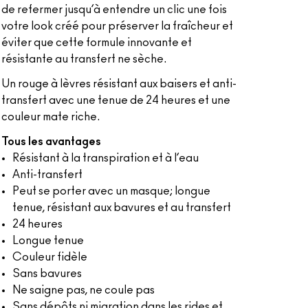
de refermer jusqu’à entendre un clic une fois
votre look créé pour préserver la fraîcheur et
éviter que cette formule innovante et
résistante au transfert ne sèche.
Un rouge à lèvres résistant aux baisers et anti-
transfert avec une tenue de 24 heures et une
couleur mate riche.
Tous les avantages
Résistant à la transpiration et à l’eau
Anti-transfert
Peut se porter avec un masque; longue
tenue, résistant aux bavures et au transfert
24 heures
Longue tenue
Couleur fidèle
Sans bavures
Ne saigne pas, ne coule pas
Sans dépôts ni migration dans les rides et