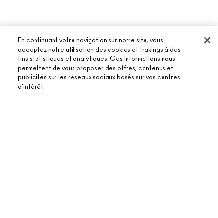
En continuant votre navigation sur notre site, vous
acceptez notre utilisation des cookies et trakings à des
fins statistiques et analytiques. Ces informations nous
À PROPOS DE MAC
permettent de vous proposer des offres, contenus et
publicités sur les réseaux sociaux basés sur vos centres
NOTRE HISTOIRE
d'intérêt.
ACHETER EN LIGNE
NOS MAQUILLEURS
MON COMPTE
MAC VIVA GLAM
BESOIN D’AIDE ?
ÉPUISÉ
S’ABONNER AUX E-MAILS
BEAUTÉ CONSCIENTE
SUIVRE MA COMMANDE
PROMOTIONS
RECRUTEMENT
VOTRE BOUTIQUE MAC
FAQ
CARTE CADEAU
ADHÉSION MAC PRO
TROUVER UNE BOUTIQUE
RETOURS ET ÉCHANGES
TON SOLDE
TESTS SUR LES ANIMAUX
TERMES ET CONDITIONS
PRENDRE UN RENDEZ-VOUS MAQUILLAGE
LIVRAISON
BACK TO M·A·C
POLITIQUE DE CONFIDENTIALITÉ
CONTACTER LE FABRICANT
CONDITIONS D’UTILISATION
CHAT EN DIRECT