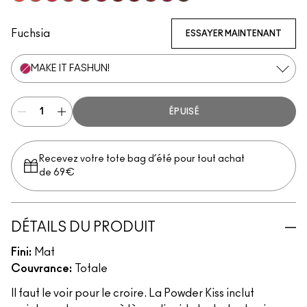
Resort Season
Sorry Not Sorry
M·A·C Smash
Devoted To Chili
Fashion Emergency
Ruby Boo
Fashion Sweetie
Make Love To The Camera
Marrakesh-Mere
Burning Love
Chestnut
Fuchsia
ESSAYER MAINTENANT
MAKE IT FASHUN!
ÉPUISÉ
Recevez votre tote bag d’été pour tout achat
de 69€
DÉTAILS DU PRODUIT
Fini:
Mat
Couvrance:
Totale
Il faut le voir pour le croire. La Powder Kiss inclut