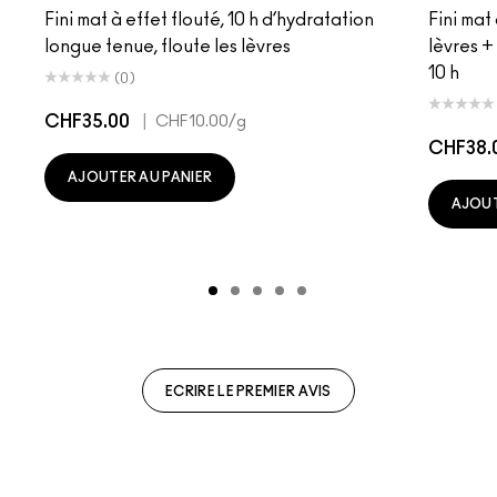
Fini mat à effet flouté, 10 h d’hydratation
Fini mat
longue tenue, floute les lèvres
lèvres +
10 h
(0)
CHF35.00
|
CHF10.00
/g
CHF38.
AJOUTER AU PANIER
AJOUT
ECRIRE LE PREMIER AVIS