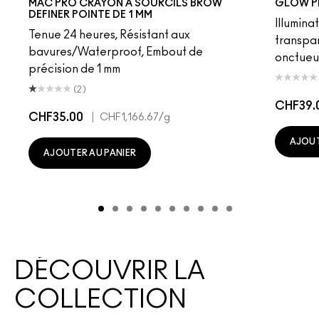
MAC PRO CRAYON À SOURCILS BROW
GLOW P
DEFINER POINTE DE 1 MM
Illumina
Tenue 24 heures, Résistant aux
transpa
bavures/Waterproof, Embout de
onctueu
précision de 1 mm
(2)
CHF39.
CHF35.00
|
CHF1,166.67
/g
AJOUT
AJOUTER AU PANIER
DÉCOUVRIR LA
COLLECTION