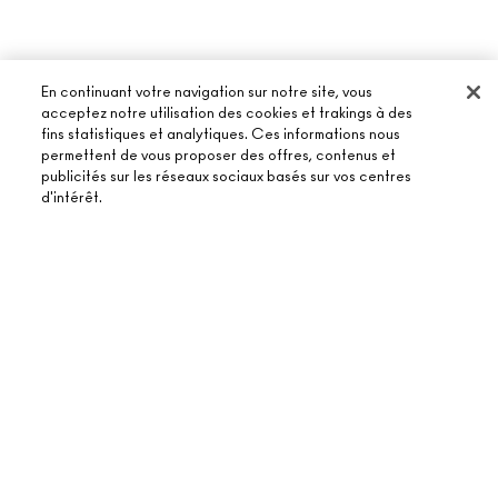
En continuant votre navigation sur notre site, vous
acceptez notre utilisation des cookies et trakings à des
fins statistiques et analytiques. Ces informations nous
À PROPOS DE MAC
permettent de vous proposer des offres, contenus et
publicités sur les réseaux sociaux basés sur vos centres
NOTRE HISTOIRE
d'intérêt.
ACHETER EN LIGNE
NOS MAQUILLEURS
MON COMPTE
MAC VIVA GLAM
BESOIN D’AIDE ?
ÉPUISÉ
S’ABONNER AUX E-MAILS
BEAUTÉ CONSCIENTE
SUIVRE MA COMMANDE
PROMOTIONS
RECRUTEMENT
VOTRE BOUTIQUE MAC
FAQ
CARTE CADEAU
ADHÉSION MAC PRO
TROUVER UNE BOUTIQUE
RETOURS ET ÉCHANGES
TON SOLDE
TESTS SUR LES ANIMAUX
TERMES ET CONDITIONS
PRENDRE UN RENDEZ-VOUS MAQUILLAGE
LIVRAISON
BACK TO M·A·C
POLITIQUE DE CONFIDENTIALITÉ
CONTACTER LE FABRICANT
CONDITIONS D’UTILISATION
CHAT EN DIRECT