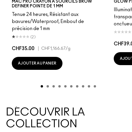
MAC PRO CRAYON À SOURCILS BROW
GLOW P
DEFINER POINTE DE 1 MM
Illumina
Tenue 24 heures, Résistant aux
transpa
bavures/Waterproof, Embout de
onctueu
précision de 1 mm
(2)
CHF39.
CHF35.00
|
CHF1,166.67
/g
AJOUT
AJOUTER AU PANIER
DÉCOUVRIR LA
COLLECTION