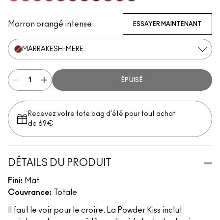
Resort Season
Sorry Not Sorry
M·A·C Smash
Devoted To Chili
Fashion Emergency
Ruby Boo
Fashion Sweetie
Make Love To The Camera
Marrakesh-Mere
Burning Love
Chestnut
Marron orangé intense
ESSAYER MAINTENANT
MARRAKESH-MERE
ÉPUISÉ
Recevez votre tote bag d’été pour tout achat
de 69€
DÉTAILS DU PRODUIT
Fini:
Mat
Couvrance:
Totale
Il faut le voir pour le croire. La Powder Kiss inclut