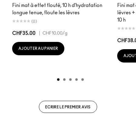
Fini mat à effet flouté, 10 h d’hydratation
Fini mat
longue tenue, floute les lèvres
lèvres +
10 h
(0)
CHF35.00
|
CHF10.00
/g
CHF38.
AJOUTER AU PANIER
AJOUT
ECRIRE LE PREMIER AVIS