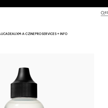
R
AU
CADEAUX
M·A·CZINE​
PRO
SERVICES + INFO