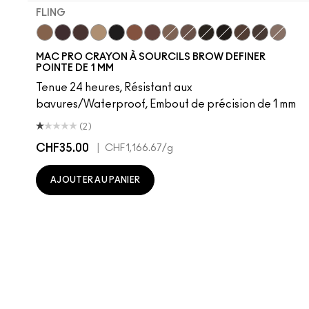
FLING
Fling
Genuine Aubergine
Hickory
Omega
Onyx
Penny
Strut
Brunette
Lingering
Spiked
Stud
Stylized
Taupe
Thunde
MAC PRO CRAYON À SOURCILS BROW DEFINER
POINTE DE 1 MM
Tenue 24 heures, Résistant aux
bavures/Waterproof, Embout de précision de 1 mm
(2)
CHF35.00
|
CHF1,166.67
/g
AJOUTER AU PANIER