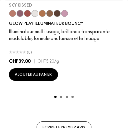
SKY KISSED
r
Sky Kissed
Sunset Drizzle
Cloud Candy
Wind Chill
Cloudburst
Sepia Skies
GlowZone
Stratus
GLOW PLAY ILLUMINATEUR BOUNCY
Illuminateur multi-usage, brillance transparente
modulable, formule onctueuse effet nuage
(0)
CHF39.00
|
CHF5.20
/g
AJOUTER AU PANIER
ECRIRE LE PREMIER AVIS