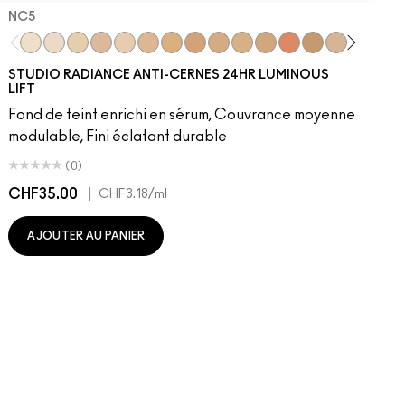
NC5​
NC5​
NW5​
NC11​
NW10​
NC11.5​
NC14.5​
NC15​
NW15​
NC17​
NC17.5​
NC20​
NW18​
NC25​
N18​
NW20​
NC27
N
STUDIO RADIANCE ANTI-CERNES 24HR LUMINOUS
LIFT
Fond de teint enrichi en sérum, Couvrance moyenne
modulable, Fini éclatant durable
(0)
CHF35.00
|
C
CHF3.18
/ml
AJOUTER AU PANIER