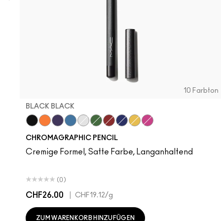
10 Farbton
BLACK BLACK
Black Black
Genuine Orange
Rich Purple
Hi-Def Cyan
Pure White
Landscape Green
Basic Red
Marine Ultra
Primary Yellow
Process Magenta
CHROMAGRAPHIC PENCIL
Cremige Formel, Satte Farbe, Langanhaltend
(0)
CHF26.00
|
CHF19.12
/g
ZUM WARENKORB HINZUFÜGEN