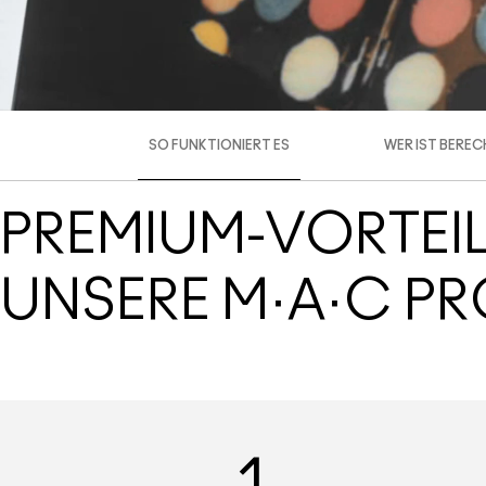
SO FUNKTIONIERT ES
WER IST BERE
PREMIUM-VORTEIL
UNSERE M·A·C P