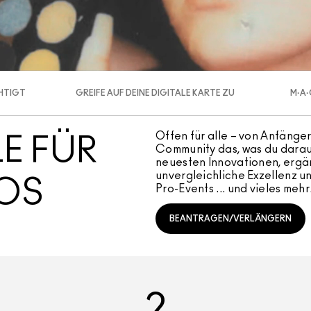
CHTIGT
GREIFE AUF DEINE DIGITALE KARTE ZU
M·A·
Offen für alle – von Anfänge
E FÜR
Community das, was du daraus
neuesten Innovationen, ergän
unvergleichliche Exzellenz un
ROS
Pro-Events ... und vieles mehr
BEANTRAGEN/VERLÄNGERN