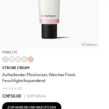
5 Farbton
PINKLITE
Pinklite
Goldlite
Bronzelite
Uvlite
Peachlite
STROBE CREAM
Aufhellender Moisturizer, Weiches Finish,
Feuchtigkeitsspendend
(0)
CHF50.00
|
C
CHF1.00
/ml
ZUM WARENKORB HINZUFÜGEN