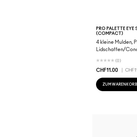
PRO PALETTE EYE
(COMPACT)
4 kleine Mulden, 
Lidschatten/Conc
(0)
CHF11.00
|
CHF1
ZUM WARENKORB