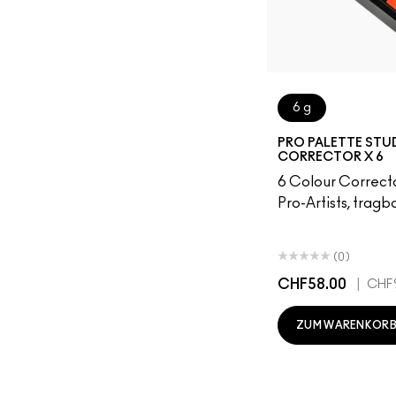
6 g
PRO PALETTE STUD
CORRECTOR X 6
6 Colour Correcto
Pro-Artists, tragb
(0)
CHF58.00
|
CHF
ZUM WARENKORB