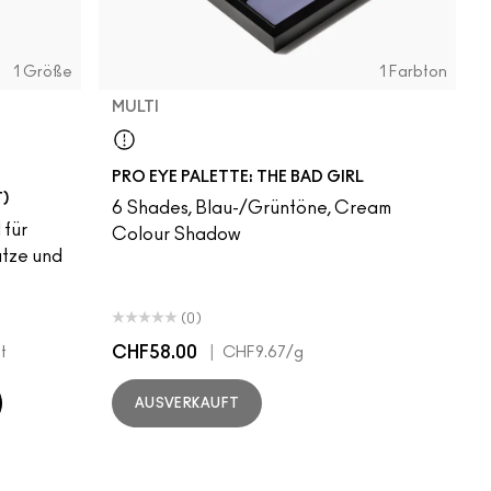
1 Größe
1 Farbton
MULTI
Multi
PRO EYE PALETTE: THE BAD GIRL
)
6 Shades, Blau-/Grüntöne, Cream
 für
Colour Shadow
tze und
(0)
CHF58.00
|
t
CHF9.67
/g
AUSVERKAUFT