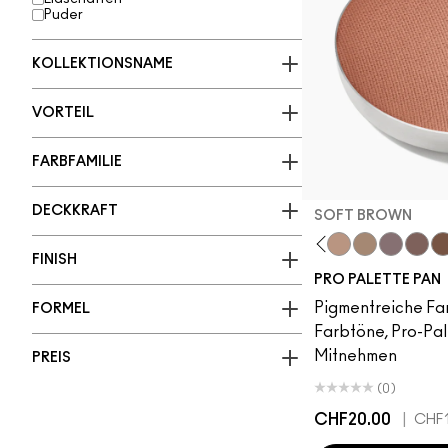
Puder
KOLLEKTIONSNAME
VORTEIL
FARBFAMILIE
DECKKRAFT
SOFT BROWN
FINISH
om
ylon
Orb
L.E.S. Artiste
Omega
Jest
Ricepaper
Grain
Motif!
Honey Lust
Natural Wilderness
Tete-A-Tint
Sandstone
Uninterrupted
Soft Brown
Cork
Satin Ta
Brun
Sw
PRO PALETTE PAN
Pigmentreiche Fa
FORMEL
Farbtöne, Pro-Pa
Mitnehmen
PREIS
(0)
CHF20.00
|
CHF1