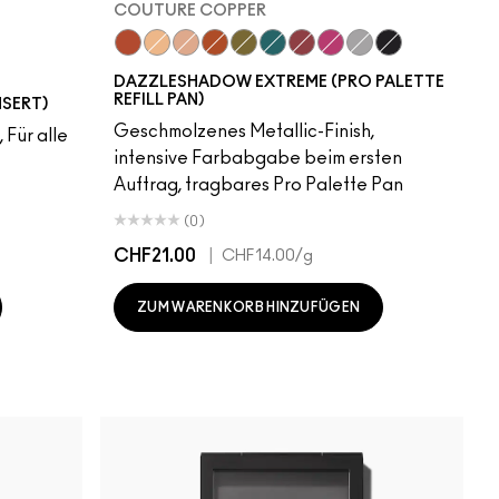
COUTURE COPPER
Couture Copper
Kiss Of Klimt
Yes To Sequins
Objet D' Art
Joie De Glitz
Emerald Cut
Incinerated
Celebutante
Discotheque
Illuminaughty
DAZZLESHADOW EXTREME (PRO PALETTE
REFILL PAN)
NSERT)
Geschmolzenes Metallic-Finish,
 Für alle
intensive Farbabgabe beim ersten
Auftrag, tragbares Pro Palette Pan
(0)
CHF21.00
|
CHF14.00
/g
ZUM WARENKORB HINZUFÜGEN