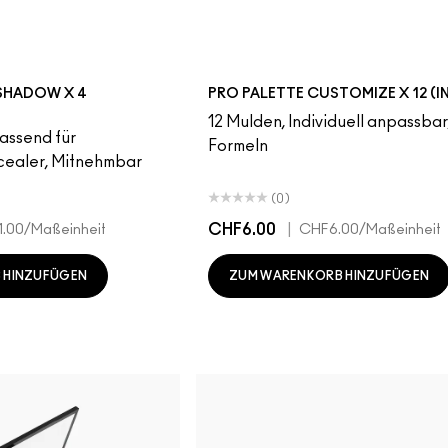
 SHADOW X 4
PRO PALETTE CUSTOMIZE X 12 (I
12 Mulden, Individuell anpassbar,
Passend für
Formeln
ealer, Mitnehmbar
(0)
CHF6.00
|
1.00
/Maßeinheit
CHF6.00
/Maßeinheit
 HINZUFÜGEN
ZUM WARENKORB HINZUFÜGEN