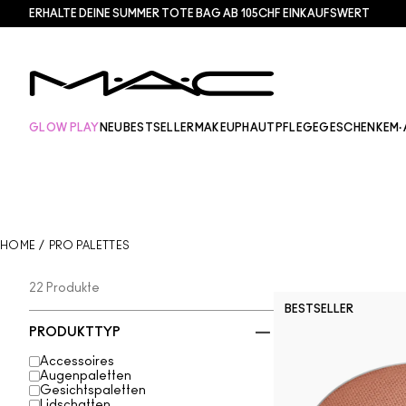
ERHALTE DEINE SUMMER TOTE BAG AB 105CHF EINKAUFSWERT​
GLOW PLAY
NEU
BESTSELLER
MAKEUP
HAUTPFLEGE
GESCHENKE
M·
HOME
/
PRO PALETTES
22 Produkte
BESTSELLER
PRODUKTTYP
Accessoires
Augenpaletten
Gesichtspaletten
Lidschatten