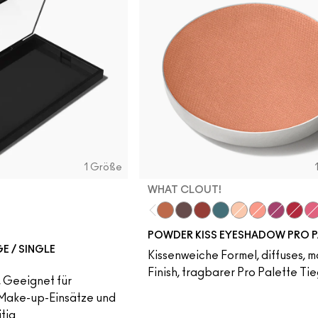
1 Größe
WHAT CLOUT!
What Clout!
Give A Glam
Devoted To Chili
Good Jeans
Best of Me
Strike A Pose
Lens Blur
Werk,
Fal
POWDER KISS EYESHADOW PRO P
E / SINGLE
Kissenweiche Formel, diffuses, m
Finish, tragbarer Pro Palette Ti
 Geeignet für
Make-up-Einsätze und
tig