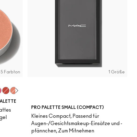
15 Farbton
1 Größe
 Werk, Werk
l In Love
So Haute Right Now
My Tweedy
Felt Cute
P for Potent
It's Vintage
Such a Tulle
ALETTE
PRO PALETTE SMALL (COMPACT)
attes
Kleines Compact, Passend für
egel
Augen-/Gesichtsmakeup-Einsätze und -
pfännchen, Zum Mitnehmen