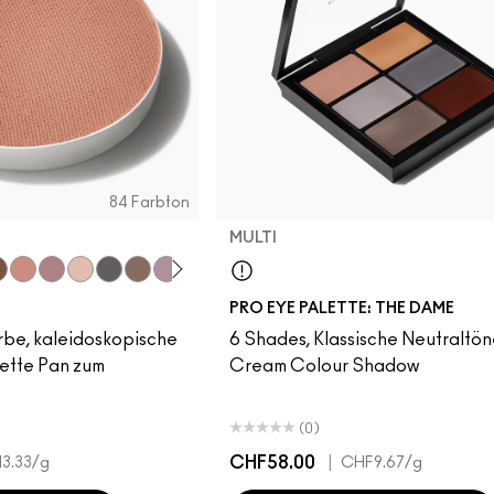
84 Farbton
MULTI
upe
iss Chocolate
Royal Rendezvous
Haux
Cozy Grey
Print
Club
Shale
Scene
Greystone
Multi
Glitch In The Matrix
Nude Model
Starry Night
Power To The Purple
Darkroom
#Humblebra
Girlie
Libra
Sam
PRO EYE PALETTE: THE DAME
rbe, kaleidoskopische
6 Shades, Klassische Neutraltön
lette Pan zum
Cream Colour Shadow
(0)
CHF58.00
|
3.33
/g
CHF9.67
/g