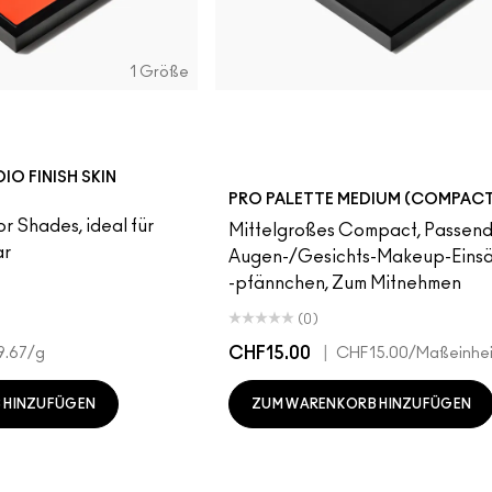
1 Größe
IO FINISH SKIN
PRO PALETTE MEDIUM (COMPACT
r Shades, ideal für
Mittelgroßes Compact, Passend
ar
Augen-/Gesichts-Makeup-Einsä
-pfännchen, Zum Mitnehmen
(0)
CHF15.00
|
9.67
/g
CHF15.00
/Maßeinhei
 HINZUFÜGEN
ZUM WARENKORB HINZUFÜGEN