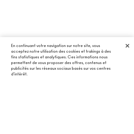
En continuant votre navigation sur notre site, vous
acceptez notre utilisation des cookies et trakings à des
fins statistiques et analytiques. Ces informations nous
permettent de vous proposer des offres, contenus et
publicités sur les réseaux sociaux basés sur vos centres
À PROPOS DE MAC
d'intérêt.
NOTRE HISTOIRE
ACHETER EN LIGNE
NOS MAQUILLEURS
MON COMPTE
ÉPUISÉ
MAC VIVA GLAM
BESOIN D’AIDE ?
S’ABONNER AUX E-MAILS
BEAUTÉ CONSCIENTE
SUIVRE MA COMMANDE
PROMOTIONS
RECRUTEMENT
VOTRE BOUTIQUE MAC
FAQ
CARTE CADEAU
ADHÉSION MAC PRO
TROUVER UNE BOUTIQUE
RETOURS ET ÉCHANGES
TON SOLDE
TESTS SUR LES ANIMAUX