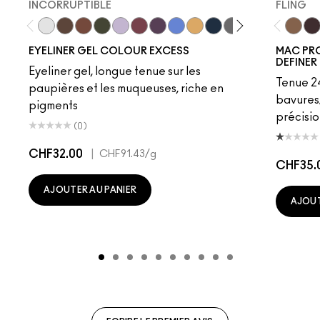
INCORRUPTIBLE
FLING
Incorruptible
Sick Tat Bro
Skip The Waitlist
Serial Monogamist
Commitment Issues
Nudge Nudge, Ink Ink
Graphic Content
Perpetual Shock!
Neutral Tan
Stay The Night
Isn't It Iron-ic?
Pool Shark
Hell-Bent
Blueber
Fling
Stra
Ge
EYELINER GEL COLOUR EXCESS
MAC PR
DEFINER
Eyeliner gel, longue tenue sur les
Tenue 24
paupières et les muqueuses, riche en
bavures
pigments
précisio
(0)
CHF32.00
|
CHF91.43
/g
CHF35.
AJOUTER AU PANIER
AJOUT