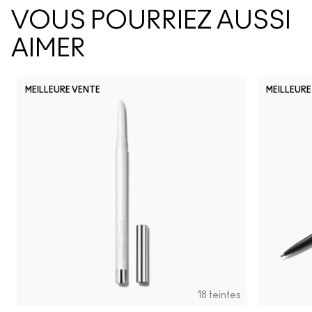
VOUS POURRIEZ AUSSI
AIMER
MEILLEURE VENTE
MEILLEURE
NC5
N12
N11
N18
N10
NW63
NC10
NW5
NW10
NC12
N4
NC13
N
18 teintes