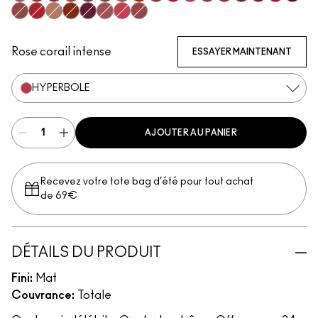
Mischief
Vicious
Most Curious
Extra Chili
Opulence
Posh
Meticulous
Brazen
Emphatic
Gossip
Hyperbole
Decadence
Doyenne
Carnivore
Poncy
Gutsy
Fruitfu
Bodacious
Ruby True
Teaser
Sophistry
Vixen
Upgraded
Gracious
Mull It Over & Over
Rose corail intense
ESSAYER MAINTENANT
HYPERBOLE
AJOUTER AU PANIER
Recevez votre tote bag d’été pour tout achat
de 69€
DÉTAILS DU PRODUIT
Fini:
Mat
Couvrance:
Totale