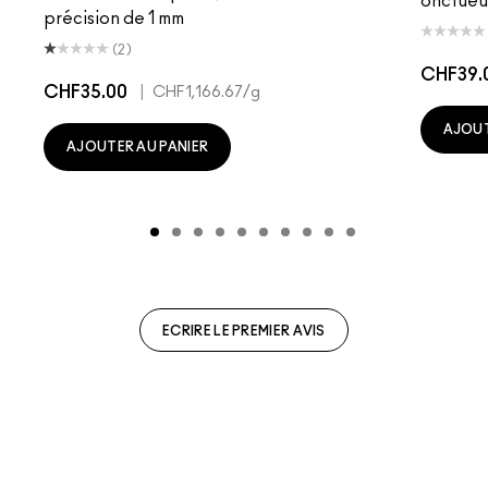
onctueu
précision de 1 mm
(2)
CHF39.
CHF35.00
|
CHF1,166.67
/g
AJOUT
AJOUTER AU PANIER
ECRIRE LE PREMIER AVIS