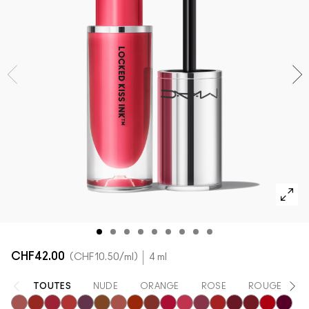
DÉCOUVRIR TOUS LES PRODUITS POUR LE TEINT
Mini M·A·C
DÉCOUVRIR TOUS LES PINCEAUX ET ACCESSOIRES
DÉCOUVRIR TOUS LES PRODUITS POUR LES YEUX
CHF42.00
CHF10.50
/ml
4 ml
TOUTES
NUDE
ORANGE
ROSE
ROUGE