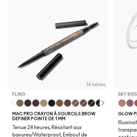
14 teintes
FLING
SKY KIS
Fling
Genuine Aubergine
Hickory
Omega
Onyx
Penny
Strut
Brunette
Lingering
Spiked
Stud
Stylized
Taupe
Sky Kiss
Thunde
Suns
C
MAC PRO CRAYON À SOURCILS BROW
GLOW P
DEFINER POINTE DE 1 MM
Illumina
Tenue 24 heures, Résistant aux
transpa
bavures/Waterproof, Embout de