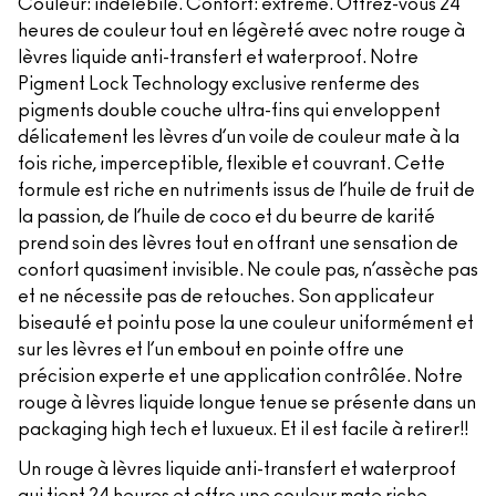
Couleur: indélébile. Confort: extrême. Offrez-vous 24
heures de couleur tout en légèreté avec notre rouge à
lèvres liquide anti-transfert et waterproof. Notre
Pigment Lock Technology exclusive renferme des
pigments double couche ultra-fins qui enveloppent
délicatement les lèvres d’un voile de couleur mate à la
fois riche, imperceptible, flexible et couvrant. Cette
formule est riche en nutriments issus de l’huile de fruit de
la passion, de l’huile de coco et du beurre de karité
prend soin des lèvres tout en offrant une sensation de
confort quasiment invisible. Ne coule pas, n’assèche pas
et ne nécessite pas de retouches. Son applicateur
biseauté et pointu pose la une couleur uniformément et
sur les lèvres et l’un embout en pointe offre une
précision experte et une application contrôlée. Notre
rouge à lèvres liquide longue tenue se présente dans un
packaging high tech et luxueux. Et il est facile à retirer!!
Un rouge à lèvres liquide anti-transfert et waterproof