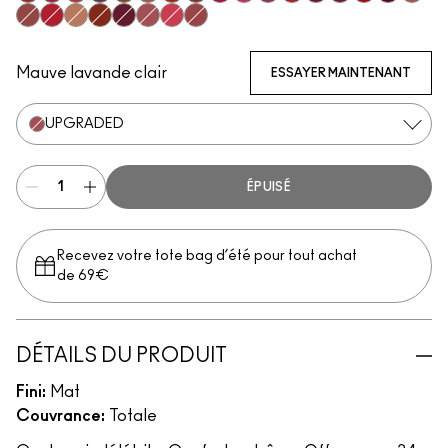
Vicious
Most Curious
Extra Chili
Opulence
Posh
Meticulous
Brazen
Emphatic
Gossip
Hyperbole
Decadence
Doyenne
Carnivore
Poncy
Gutsy
Fruitful
Mischi
Bodacious
Ruby True
Teaser
Sophistry
Vixen
Upgraded
Gracious
Mull It Over & Over
Mauve lavande clair
ESSAYER MAINTENANT
UPGRADED
ÉPUISÉ
Recevez votre tote bag d’été pour tout achat
de 69€
DÉTAILS DU PRODUIT
Fini:
Mat
Couvrance:
Totale