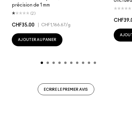
onctueu
précision de 1 mm
(2)
CHF39.
CHF35.00
|
CHF1,166.67
/g
AJOUT
AJOUTER AU PANIER
ECRIRE LE PREMIER AVIS