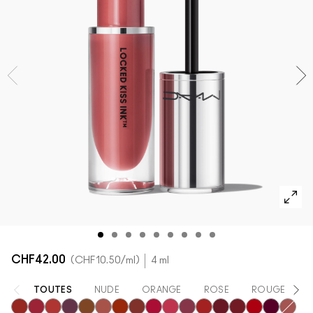
DÉCOUVRIR TOUS LES PRODUITS POUR LE TEINT
Mini M·A·C
DÉCOUVRIR TOUS LES PINCEAUX ET ACCESSOIRES
DÉCOUVRIR TOUS LES PRODUITS POUR LES YEUX
CHF42.00
CHF10.50
/ml
4 ml
TOUTES
NUDE
ORANGE
ROSE
ROUGE