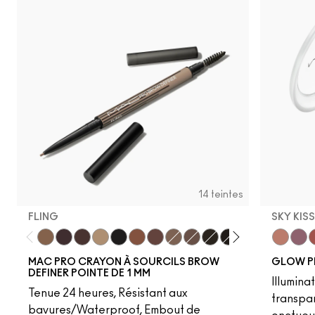
14 teintes
FLING
SKY KIS
Fling
Genuine Aubergine
Hickory
Omega
Onyx
Penny
Strut
Brunette
Lingering
Spiked
Stud
Stylized
Taupe
Sky Kiss
Thunde
Suns
C
MAC PRO CRAYON À SOURCILS BROW
GLOW P
DEFINER POINTE DE 1 MM
Illumina
Tenue 24 heures, Résistant aux
transpa
bavures/Waterproof, Embout de