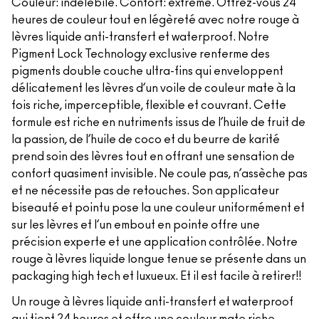
Couleur: indélébile. Confort: extrême. Offrez-vous 24
heures de couleur tout en légèreté avec notre rouge à
lèvres liquide anti-transfert et waterproof. Notre
Pigment Lock Technology exclusive renferme des
pigments double couche ultra-fins qui enveloppent
délicatement les lèvres d’un voile de couleur mate à la
fois riche, imperceptible, flexible et couvrant. Cette
formule est riche en nutriments issus de l’huile de fruit de
la passion, de l’huile de coco et du beurre de karité
prend soin des lèvres tout en offrant une sensation de
confort quasiment invisible. Ne coule pas, n’assèche pas
et ne nécessite pas de retouches. Son applicateur
biseauté et pointu pose la une couleur uniformément et
sur les lèvres et l’un embout en pointe offre une
précision experte et une application contrôlée. Notre
rouge à lèvres liquide longue tenue se présente dans un
packaging high tech et luxueux. Et il est facile à retirer!!
Un rouge à lèvres liquide anti-transfert et waterproof