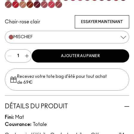
Mischief
Vicious
Most Curious
Extra Chili
Opulence
Posh
Meticulous
Brazen
Emphatic
Gossip
Hyperbole
Decadence
Doyenne
Carnivore
Poncy
Gutsy
Fruitfu
Bodacious
Ruby True
Teaser
Sophistry
Vixen
Upgraded
Gracious
Mull It Over & Over
Chair-rose clair
ESSAYER MAINTENANT
MISCHIEF
AJOUTER AU PANIER
Recevez votre tote bag d’été pour tout achat
de 69€
DÉTAILS DU PRODUIT
Fini:
Mat
Couvrance:
Totale