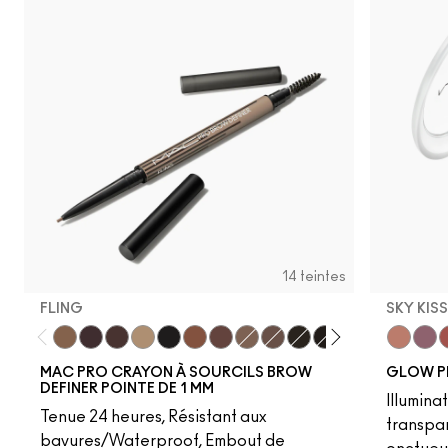
14 teintes
FLING
SKY KIS
Fling
Genuine Aubergine
Hickory
Omega
Onyx
Penny
Strut
Brunette
Lingering
Spiked
Stud
Stylized
Taupe
Sky Kiss
Thunde
Suns
C
MAC PRO CRAYON À SOURCILS BROW
GLOW P
DEFINER POINTE DE 1 MM
Illumina
Tenue 24 heures, Résistant aux
transpa
bavures/Waterproof, Embout de