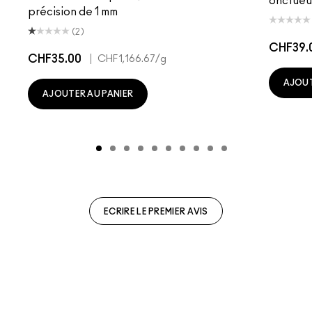
onctueu
précision de 1 mm
(2)
CHF39.
CHF35.00
|
CHF1,166.67
/g
AJOUT
AJOUTER AU PANIER
ECRIRE LE PREMIER AVIS