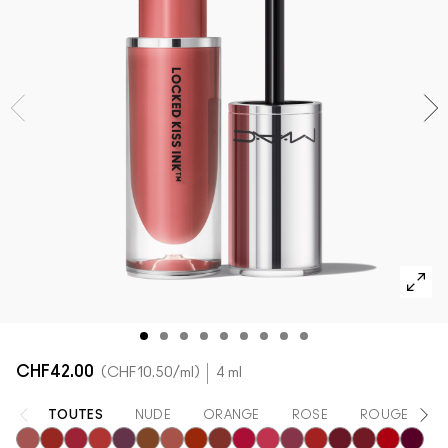
DÉCOUVRIR TOUS LES PRODUITS POUR LE TEINT
Mini M·A·C
DÉCOUVRIR TOUS LES PINCEAUX ET ACCESSOIRES
DÉCOUVRIR TOUS LES PRODUITS POUR LES YEUX
CHF42.00
CHF10.50
/ml
4 ml
TOUTES
NUDE
ORANGE
ROSE
ROUGE