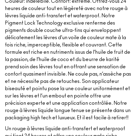
Couleur: indélébile. Confort: extrême. Offrez-vous 24
heures de couleur tout en légèreté avec notre rouge à
lèvres liquide anti-transfert et waterproof. Notre
Pigment Lock Technology exclusive renferme des
pigments double couche ultra-fins qui enveloppent
délicatement les lèvres d’un voile de couleur mate à la
fois riche, imperceptible, flexible et couvrant. Cette
formule est riche en nutriments issus de l’huile de fruit de
la passion, de l’huile de coco et du beurre de karité
prend soin des lèvres tout en offrant une sensation de
confort quasiment invisible. Ne coule pas, n’assèche pas
et ne nécessite pas de retouches. Son applicateur
biseauté et pointu pose la une couleur uniformément et
sur les lèvres et l’un embout en pointe offre une
précision experte et une application contrôlée. Notre
rouge à lèvres liquide longue tenue se présente dans un
packaging high tech et luxueux. Et il est facile à retirer!!
Un rouge à lèvres liquide anti-transfert et waterproof