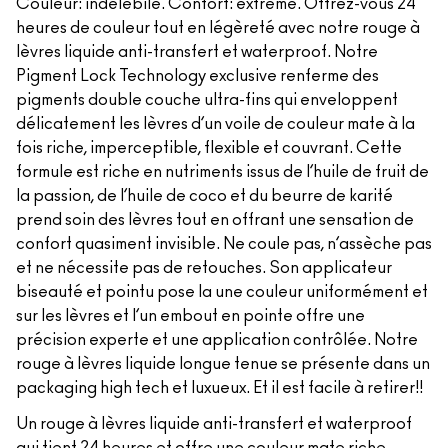
Couleur: indélébile. Confort: extrême. Offrez-vous 24
heures de couleur tout en légèreté avec notre rouge à
lèvres liquide anti-transfert et waterproof. Notre
Pigment Lock Technology exclusive renferme des
pigments double couche ultra-fins qui enveloppent
délicatement les lèvres d’un voile de couleur mate à la
fois riche, imperceptible, flexible et couvrant. Cette
formule est riche en nutriments issus de l’huile de fruit de
la passion, de l’huile de coco et du beurre de karité
prend soin des lèvres tout en offrant une sensation de
confort quasiment invisible. Ne coule pas, n’assèche pas
et ne nécessite pas de retouches. Son applicateur
biseauté et pointu pose la une couleur uniformément et
sur les lèvres et l’un embout en pointe offre une
précision experte et une application contrôlée. Notre
rouge à lèvres liquide longue tenue se présente dans un
packaging high tech et luxueux. Et il est facile à retirer!!
Un rouge à lèvres liquide anti-transfert et waterproof