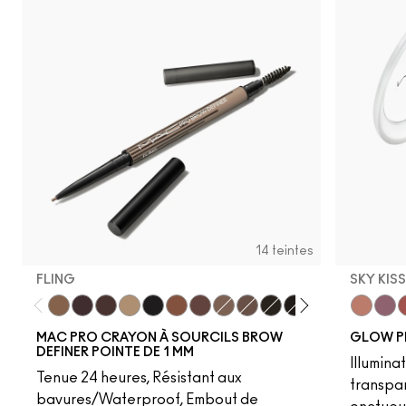
14 teintes
FLING
SKY KIS
Fling
Genuine Aubergine
Hickory
Omega
Onyx
Penny
Strut
Brunette
Lingering
Spiked
Stud
Stylized
Taupe
Sky Kiss
Thunde
Suns
C
MAC PRO CRAYON À SOURCILS BROW
GLOW P
DEFINER POINTE DE 1 MM
Illumina
Tenue 24 heures, Résistant aux
transpa
bavures/Waterproof, Embout de