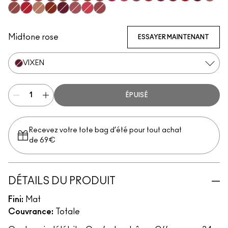
Vicious
Most Curious
Extra Chili
Opulence
Posh
Meticulous
Brazen
Emphatic
Gossip
Hyperbole
Decadence
Doyenne
Carnivore
Poncy
Gutsy
Fruitful
Mischi
Bodacious
Ruby True
Teaser
Sophistry
Vixen
Upgraded
Gracious
Mull It Over & Over
Midtone rose
ESSAYER MAINTENANT
VIXEN
ÉPUISÉ
Recevez votre tote bag d’été pour tout achat
de 69€
DÉTAILS DU PRODUIT
Fini:
Mat
Couvrance:
Totale