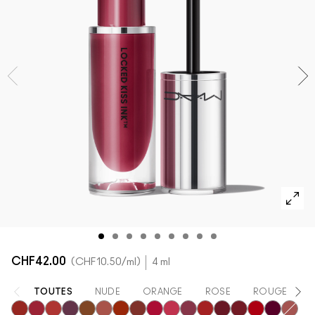
DÉCOUVRIR TOUS LES PRODUITS POUR LE TEINT
Mini M·A·C
DÉCOUVRIR TOUS LES PINCEAUX ET ACCESSOIRES
DÉCOUVRIR TOUS LES PRODUITS POUR LES YEUX
CHF42.00
CHF10.50
/ml
4 ml
TOUTES
NUDE
ORANGE
ROSE
ROUGE