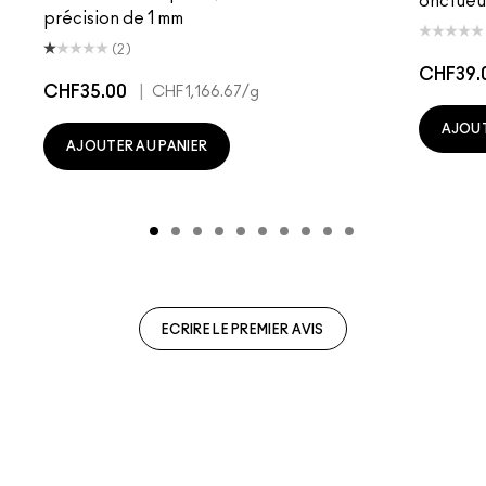
onctueu
précision de 1 mm
(2)
CHF39.
CHF35.00
|
CHF1,166.67
/g
AJOUT
AJOUTER AU PANIER
ECRIRE LE PREMIER AVIS