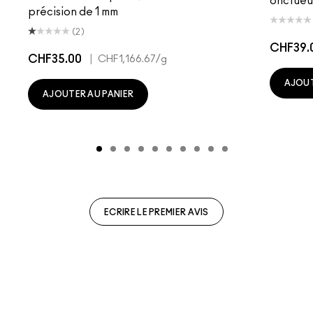
onctueu
précision de 1 mm
(2)
CHF39.
CHF35.00
|
CHF1,166.67
/g
AJOUT
AJOUTER AU PANIER
ECRIRE LE PREMIER AVIS