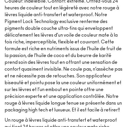
Couleur: indélébile. Confort: extrême. Offrez-vous 24
heures de couleur tout en légèreté avec notre rouge à
lèvres liquide anti-transfert et waterproof. Notre
Pigment Lock Technology exclusive renferme des
pigments double couche ultra-fins qui enveloppent
délicatement les lèvres d’un voile de couleur mate à la
fois riche, imperceptible, flexible et couvrant. Cette
formule est riche en nutriments issus de l’huile de fruit de
la passion, de l’huile de coco et du beurre de karité
prend soin des lèvres tout en offrant une sensation de
confort quasiment invisible. Ne coule pas, n’assèche pas
et ne nécessite pas de retouches. Son applicateur
biseauté et pointu pose la une couleur uniformément et
sur les lèvres et l’un embout en pointe offre une
précision experte et une application contrôlée. Notre
rouge à lèvres liquide longue tenue se présente dans un
packaging high tech et luxueux. Et il est facile à retirer!!
Un rouge à lèvres liquide anti-transfert et waterproof