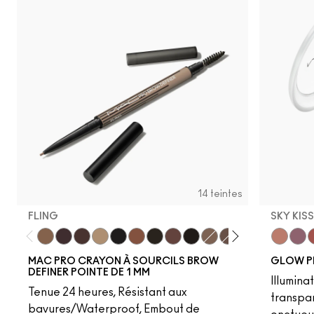
14 teintes
FLING
SKY KIS
Fling
Genuine Aubergine
Hickory
Omega
Onyx
Penny
Spiked
Strut
Stud
Brunette
Lingering
Stylized
Taupe
Sky Kiss
Thunde
Suns
C
MAC PRO CRAYON À SOURCILS BROW
GLOW P
DEFINER POINTE DE 1 MM
Illumina
Tenue 24 heures, Résistant aux
transpa
bavures/Waterproof, Embout de