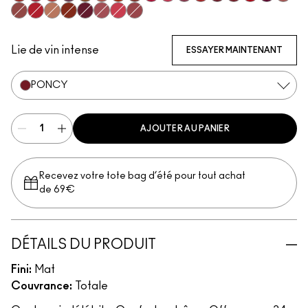
Vicious
Most Curious
Extra Chili
Opulence
Posh
Meticulous
Brazen
Emphatic
Gossip
Hyperbole
Decadence
Doyenne
Carnivore
Poncy
Gutsy
Fruitful
Mischi
Bodacious
Ruby True
Teaser
Sophistry
Vixen
Upgraded
Gracious
Mull It Over & Over
Lie de vin intense
ESSAYER MAINTENANT
PONCY
AJOUTER AU PANIER
Recevez votre tote bag d’été pour tout achat
de 69€
DÉTAILS DU PRODUIT
Fini:
Mat
Couvrance:
Totale