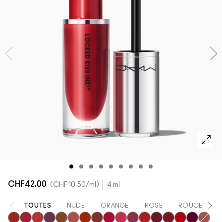
DÉCOUVRIR TOUS LES PRODUITS POUR LE TEINT
Mini M·A·C
DÉCOUVRIR TOUS LES PINCEAUX ET ACCESSOIRES
DÉCOUVRIR TOUS LES PRODUITS POUR LES YEUX
CHF42.00
CHF10.50
/ml
4 ml
TOUTES
NUDE
ORANGE
ROSE
ROUGE