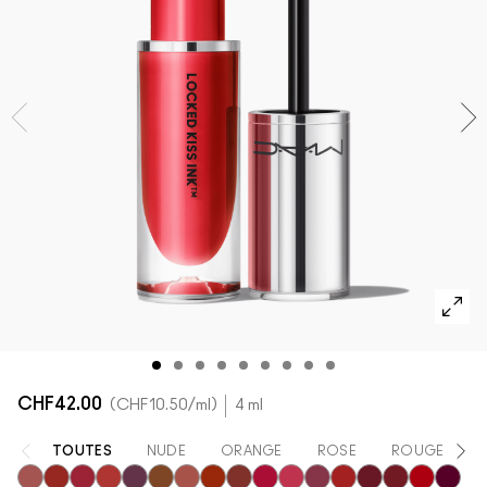
DÉCOUVRIR TOUS LES PRODUITS POUR LE TEINT
Mini M·A·C
DÉCOUVRIR TOUS LES PINCEAUX ET ACCESSOIRES
DÉCOUVRIR TOUS LES PRODUITS POUR LES YEUX
CHF42.00
CHF10.50
/ml
4 ml
TOUTES
NUDE
ORANGE
ROSE
ROUGE