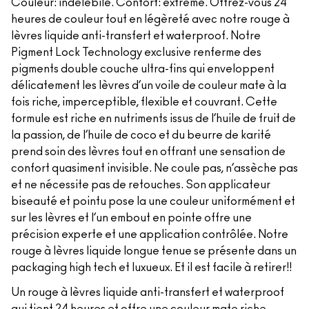
Couleur: indélébile. Confort: extrême. Offrez-vous 24
heures de couleur tout en légèreté avec notre rouge à
lèvres liquide anti-transfert et waterproof. Notre
Pigment Lock Technology exclusive renferme des
pigments double couche ultra-fins qui enveloppent
délicatement les lèvres d’un voile de couleur mate à la
fois riche, imperceptible, flexible et couvrant. Cette
formule est riche en nutriments issus de l’huile de fruit de
la passion, de l’huile de coco et du beurre de karité
prend soin des lèvres tout en offrant une sensation de
confort quasiment invisible. Ne coule pas, n’assèche pas
et ne nécessite pas de retouches. Son applicateur
biseauté et pointu pose la une couleur uniformément et
sur les lèvres et l’un embout en pointe offre une
précision experte et une application contrôlée. Notre
rouge à lèvres liquide longue tenue se présente dans un
packaging high tech et luxueux. Et il est facile à retirer!!
Un rouge à lèvres liquide anti-transfert et waterproof