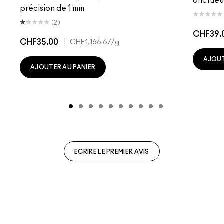
onctueu
précision de 1 mm
(2)
CHF39.
CHF35.00
|
CHF1,166.67
/g
AJOUT
AJOUTER AU PANIER
ECRIRE LE PREMIER AVIS