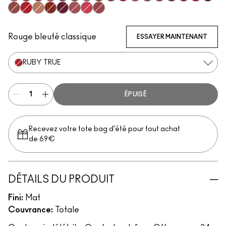
Mischief
Vicious
Most Curious
Extra Chili
Opulence
Posh
Meticulous
Brazen
Emphatic
Gossip
Hyperbole
Decadence
Doyenne
Carnivore
Poncy
Gutsy
Fruitfu
Bodacious
Ruby True
Teaser
Sophistry
Vixen
Upgraded
Gracious
Mull It Over & Over
Rouge bleuté classique
ESSAYER MAINTENANT
RUBY TRUE
ÉPUISÉ
Recevez votre tote bag d’été pour tout achat
de 69€
DÉTAILS DU PRODUIT
Fini:
Mat
Couvrance:
Totale