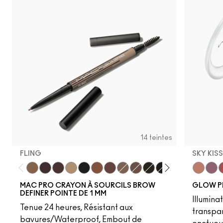
14 teintes
FLING
SKY KIS
Fling
Genuine Aubergine
Hickory
Omega
Onyx
Penny
Strut
Brunette
Lingering
Spiked
Stud
Stylized
Taupe
Sky Kiss
Thunde
Suns
C
MAC PRO CRAYON À SOURCILS BROW
GLOW P
DEFINER POINTE DE 1 MM
Illumina
Tenue 24 heures, Résistant aux
transpa
bavures/Waterproof, Embout de