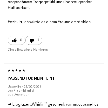
angenehmem Tragegefühl und überzeugender
Haltbarkeit.
Fazit
Ja, ich würde es einem Freund empfehlen
0
1
Diese Bewertung Markieren
PASSEND FÜR MEIN TEINT
Übermittelt
25/02/2026
von
Prisanthi_artist
aus
Düsseldorf
💋 Lipglazer „Whirlin'" geschenk von maccosmetics