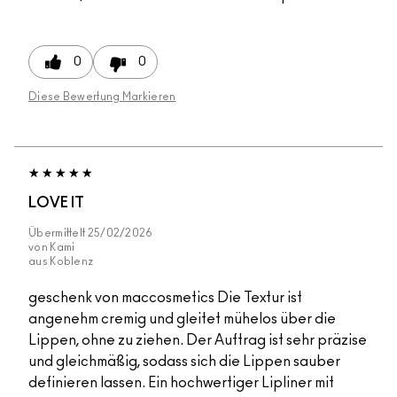
0
0
Diese Bewertung Markieren
LOVE IT
Übermittelt
25/02/2026
von
Kami
aus
Koblenz
geschenk von maccosmetics Die Textur ist
angenehm cremig und gleitet mühelos über die
Lippen, ohne zu ziehen. Der Auftrag ist sehr präzise
und gleichmäßig, sodass sich die Lippen sauber
definieren lassen. Ein hochwertiger Lipliner mit