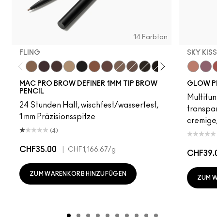
14 Farbton
FLING
SKY KIS
Fling
Genuine Aubergine
Hickory
Omega
Onyx
Penny
Strut
Brunette
Lingering
Spiked
Stud
Stylized
Taupe
Sky Kiss
Thunde
Suns
C
MAC PRO BROW DEFINER 1MM TIP BROW
GLOW P
PENCIL
Multifun
24 Stunden Halt, wischfest/wasserfest,
transpa
1 mm Präzisionsspitze
cremige,
(4)
CHF35.00
|
CHF1,166.67
/g
CHF39.
ZUM WARENKORB HINZUFÜGEN
ZUM 