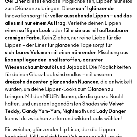
Gel Liner
bietet endlose Möglichkeiten, Lippen mühelos
zum Glänzen zu bringen. Diese
sanft glänzende
Innovation sorgt für
voller aussehende Lippen – und das
alles mit nur einem Auftrag
. Verleihe deinen Lippen
einen
saftigen Look
oder
fülle sie aus
mit
aufbaubarer
cremiger Farbe
. Kein Ziehen, nur reine Liebe für die
Lippen – der Liner für glänzende Tage sorgt für
sichtbares Volumen
mit einer
nährenden
Mischung aus
lippenpflegenden Inhaltsstoffen, darunter
Wiesenschaumkrautöl und Jojobaöl
. Die Möglichkeiten
für deinen Gloss-Look sind endlos – mit unseren
dreizehn dezenten glänzenden Nuancen
, die entwickelt
wurden, um deine Lippen-Looks zum Glänzen zu
bringen. Mit den NEUEN Ikonen, die die ganze Nacht
halten, und unseren legendärsten Shades wie
Velvet
Teddy, Candy Yum-Yum, Nightmoth
und
Lady Danger
kannst du zwischen zarten und wilden Looks wählen!
Ein weicher, glänzender Lip Liner, der die Lippen