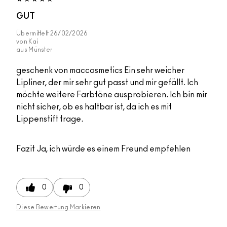
GUT
Übermittelt
26/02/2026
von
Kai
aus
Münster
geschenk von maccosmetics Ein sehr weicher
Lipliner, der mir sehr gut passt und mir gefällt. Ich
möchte weitere Farbtöne ausprobieren. Ich bin mir
nicht sicher, ob es haltbar ist, da ich es mit
Lippenstift trage.
Fazit
Ja, ich würde es einem Freund empfehlen
0
0
Diese Bewertung Markieren