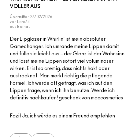
VOLLER AUS!
Übermittelt
27/02/2026
von
Lora73
aus
Bernau
Der Lipglazer in Whirlin' ist mein absoluter
Gamechanger. Ich umrande meine Lippen damit
und fülle sie leicht aus – der Glanz ist der Wahnsinn
und lässt meine Lippen sofort viel voluminöser
wirken. Er ist so cremig, dass nichts hakt oder
austrocknet. Man merkt richtig die pflegende
Formel. Ich werde oft gefragt, was ich auf den
Lippen trage, wenn ich ihn benutze. Werde ich
definitiv nachkaufen! geschenk von maccosmetics
Fazit
Ja, ich würde es einem Freund empfehlen