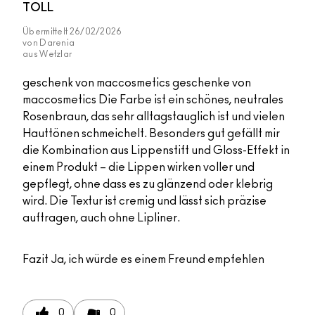
TOLL
Übermittelt
26/02/2026
von
Darenia
aus
Wetzlar
geschenk von maccosmetics geschenke von
maccosmetics Die Farbe ist ein schönes, neutrales
Rosenbraun, das sehr alltagstauglich ist und vielen
Hauttönen schmeichelt. Besonders gut gefällt mir
die Kombination aus Lippenstift und Gloss-Effekt in
einem Produkt – die Lippen wirken voller und
gepflegt, ohne dass es zu glänzend oder klebrig
wird. Die Textur ist cremig und lässt sich präzise
auftragen, auch ohne Lipliner.
Fazit
Ja, ich würde es einem Freund empfehlen
0
0