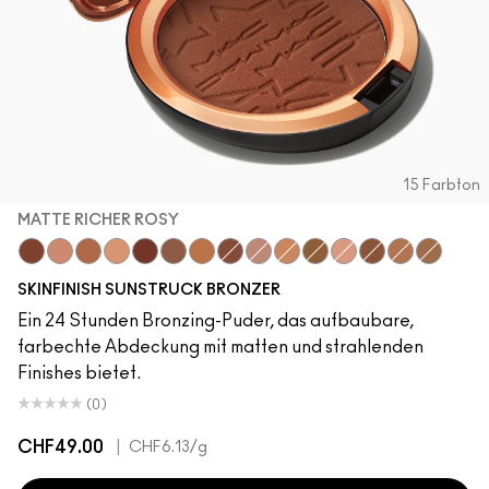
15 Farbton
MATTE RICHER ROSY
Matte Richer Rosy
Matte Medium Rosy
Matte Deep Rosy
Matte Light Golden
Radiant Richer Rosy
Matte Rich Rosy
Matte Deep Golden
Radiant Rich Rosy
Radiant Light Rosy
Matte Medium Golden
Radiant Deep Golden
Matte Light Rosy
Matte Richer G
Radiant Med
Matte Ri
SKINFINISH SUNSTRUCK BRONZER
Ein 24 Stunden Bronzing-Puder, das aufbaubare,
farbechte Abdeckung mit matten und strahlenden
Finishes bietet.
(0)
CHF49.00
|
CHF6.13
/g