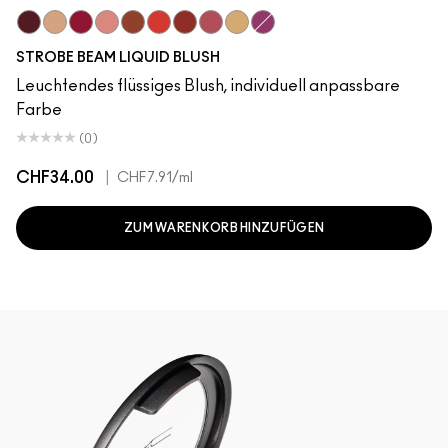
Plummy Bare
Starlite
Good Vibes
Ice Gleam
Lavalite
Apricot Jelly
Unsweetened
Nitelite
Lightning
Magic Aura
STROBE BEAM LIQUID BLUSH
Leuchtendes flüssiges Blush, individuell anpassbare
Farbe
(0)
CHF34.00
|
CHF7.91
/ml
ZUM WARENKORB HINZUFÜGEN