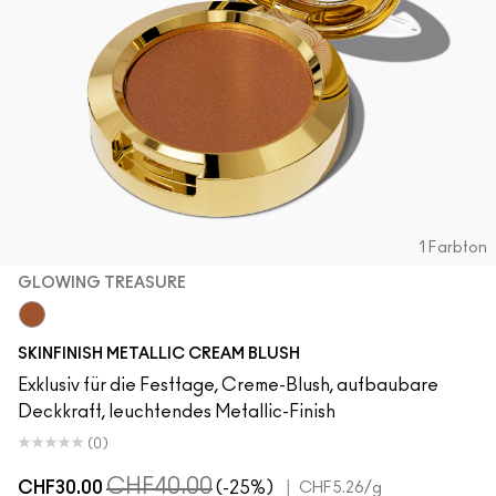
1 Farbton
GLOWING TREASURE
Glowing Treasure
SKINFINISH METALLIC CREAM BLUSH
Exklusiv für die Festtage, Creme-Blush, aufbaubare
Deckkraft, leuchtendes Metallic-Finish
(0)
CHF40.00
CHF30.00
(-25%)
|
CHF5.26
/g