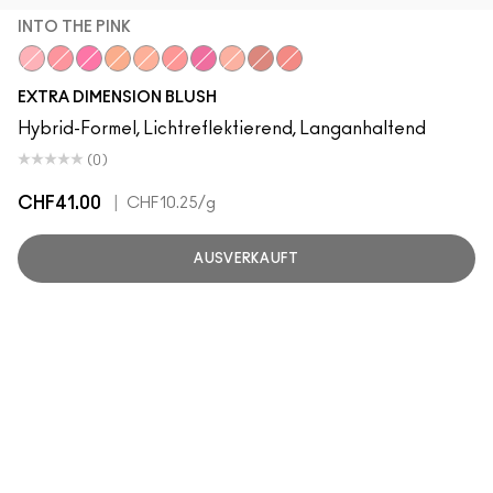
INTO THE PINK
Into The Pink
Sweets For My Sweet
Rosy Cheeks
Hushed Tone
Just a Pinch
Cheeky Bits
Wrapped Candy
Fairly Precious
Hard To Get
Faux Sure!
EXTRA DIMENSION BLUSH
Hybrid-Formel, Lichtreflektierend, Langanhaltend
(0)
CHF41.00
|
CHF10.25
/g
AUSVERKAUFT