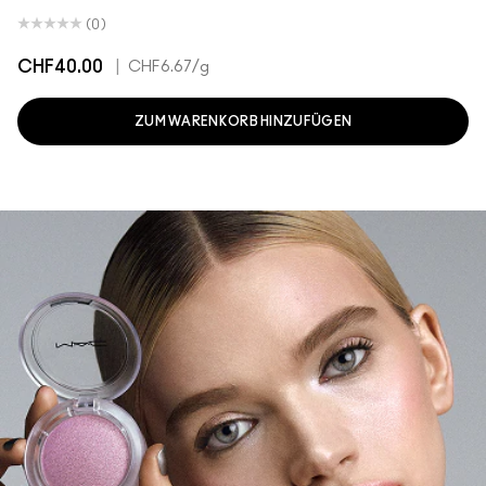
(0)
CHF40.00
|
CHF6.67
/g
ZUM WARENKORB HINZUFÜGEN