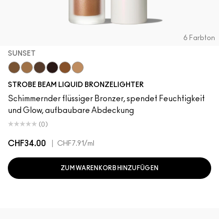
6 Farbton
SUNSET
Sunset
Flashlite
Daylite
Sunbeam
Warmlite
Sunlite
STROBE BEAM LIQUID BRONZELIGHTER
Schimmernder flüssiger Bronzer, spendet Feuchtigkeit
und Glow, aufbaubare Abdeckung
(0)
CHF34.00
|
CHF7.91
/ml
ZUM WARENKORB HINZUFÜGEN