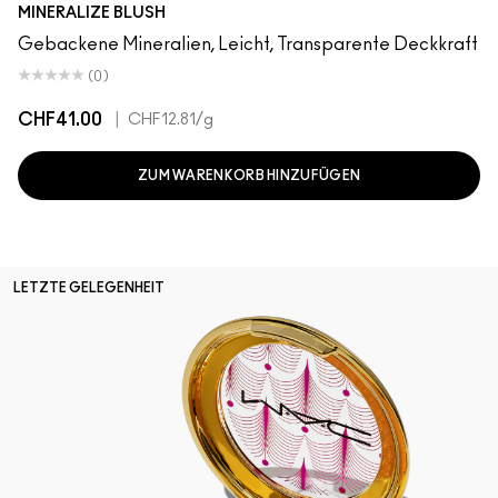
Gentle
Dainty
Love Joy
Bubbles, Please
Like Me, Love Me
Flirting With Danger
Naturally Flawless
Love Thing
Warm Soul
New Romance
Petal Power
Sweet Enough
Happy-Go-Ros
Hey, Coral, H
Humour 
MINERALIZE BLUSH
Gebackene Mineralien, Leicht, Transparente Deckkraft
(0)
CHF41.00
|
CHF12.81
/g
ZUM WARENKORB HINZUFÜGEN
LETZTE GELEGENHEIT