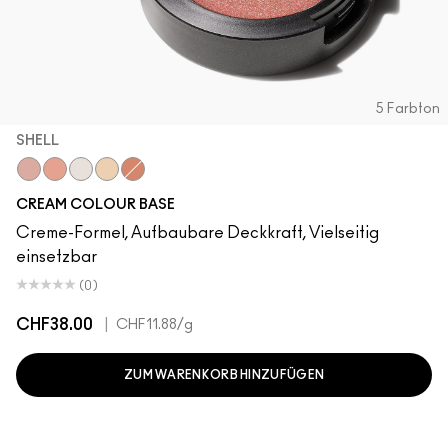
5 Farbton
SHELL
Shell
Hush
Luna
Pearl
Improper Copper
CREAM COLOUR BASE
Creme-Formel, Aufbaubare Deckkraft, Vielseitig
einsetzbar
(0)
CHF38.00
|
CHF11.88
/g
ZUM WARENKORB HINZUFÜGEN