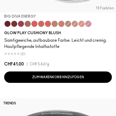
13 Farbton
BIG DIVA ENERGY
Big Diva Energy
Pinch Of Marrakesh
Plush Pepper
Ginger Luck
Heat Index
That's Peachy
Groovy
So Natural
Grand
True Harmony
Blush, Please
Cheer Up
Totally Synced
GLOW PLAY CUSHIONY BLUSH
Samtigweiche, aufbaubare Farbe. Leicht und cremig.
Hautpflegende Inhaltsstoffe
(0)
CHF41.00
|
CHF5.62
/g
ZUM WARENKORB HINZUFÜGEN
TRENDS