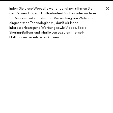
UNSERE STORY
Indem Sie diese Webseite weiter benutzen, stimmen Sie
ONLINE-SHOPPING
der Verwendung von Drittanbieter-Cookies oder anderer
UNSERE ARTISTS
zur Analyse und statistischen Auswertung von Webseiten
MEIN KONTO
eingesetzten Technologien zu, damit wir Ihnen
MAC VIVA GLAM
BENÖTIGST DU HILFE?
interessenbezogene Werbung sowie Videos, Social-
REGISTRIERE DICH FÜR DEN NEWSLETTER
NACHHALTIGE SCHÖNHEIT
Sharing-Buttons und Inhalte von sozialen Internet-
MEINE BESTELLUNG VERFOLGEN
Plattformen bereitstellen können.
ANGEBOTE
KARRIERE
DEIN MAC STORE
FAQ
GESCHENKKARTEN
MAC PRO-MITGLIEDSCHAFT
STORE FINDEN
RÜCKSENDUNG UND UMTAUSCH
SALDO PRÜFEN
TIERVERSUCHE
DATENSCHUTZ UND GESCHÄFTSBEDINGUNGEN
MAKE-UP-SERVICE BUCHEN
VERSAND
BACK TO M·A·C
DATENSHUTZ
MEIN KONTO
NUTZUNGSBEDINGUNGEN
KONTAKTIERE DEN HERSTELLER
FÄLSCHUNGEN
CHATTE MIT UNS
AGB FÜR DIE GESCHENKKART
GESCHÄFTSBEDINGUNGEN TELEFONVERKAUF
© Make-Up Art Cosmetics Inc. - Estee Lauder GmbH - M·A·C, Puls 5,
Hardturmstrasse 11 8005 Zürich Schweiz |
Contactez-nous
WEBSITE-COOKIES VERWALTEN