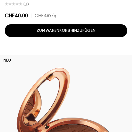
(0)
CHF40.00
|
CHF8.89
/g
ZUM WARENKORB HINZUFÜGEN
NEU