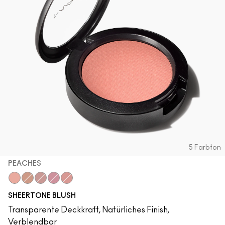
5 Farbton
PEACHES
Peaches
Gingerly
Blushbaby
Breath of Plum
Pinch Me
SHEERTONE BLUSH
Transparente Deckkraft, Natürliches Finish,
Verblendbar