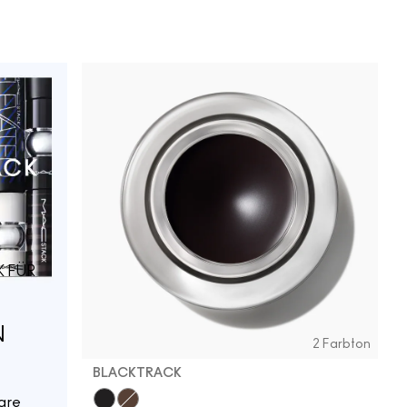
K FÜR
N
2 Farbton
BLACKTRACK
are