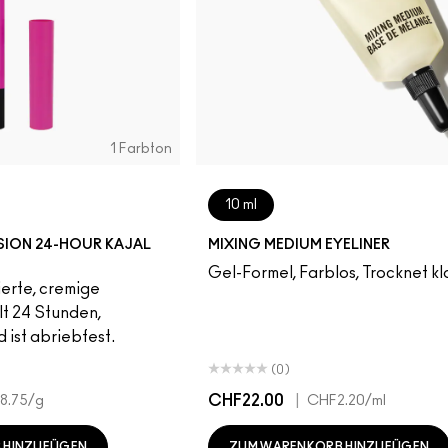
1 Farbton
10 ml
NSION 24-HOUR KAJAL
MIXING MEDIUM EYELINER
Gel-Formel, Farblos, Trocknet kl
erte, cremige
lt 24 Stunden,
d ist abriebfest.
(0)
CHF22.00
|
8.75
/g
CHF2.20
/ml
 HINZUFÜGEN
ZUM WARENKORB HINZUFÜGEN