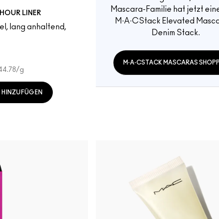
Mascara-Familie hat jetzt ein
HOUR LINER
M·A·CStack Elevated Masca
el, lang anhaltend,
Denim Stack.
M·A·CSTACK MASCARAS SHOP
4.78
/g
 HINZUFÜGEN