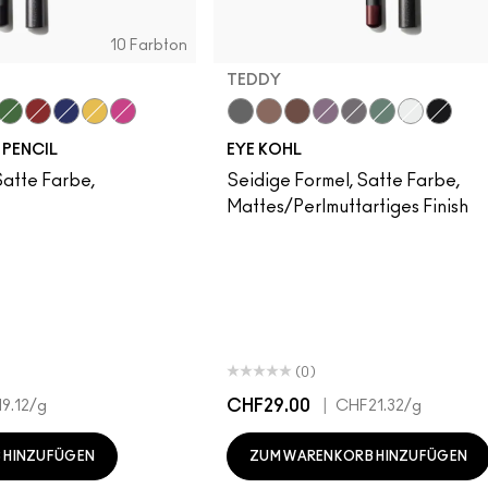
10 Farbton
TEDDY
ge
e
 Cyan
e White
Landscape Green
Basic Red
Marine Ultra
Primary Yellow
Process Magenta
Smolder
Teddy
Costa Riche
Prunella
Phone Number
Minted
Fascinatin
Feline
PENCIL
EYE KOHL
Satte Farbe,
Seidige Formel, Satte Farbe,
Mattes/Perlmuttartiges Finish
(0)
CHF29.00
|
9.12
/g
CHF21.32
/g
 HINZUFÜGEN
ZUM WARENKORB HINZUFÜGEN