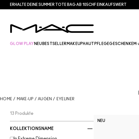
ERHALTE DEINE SUMMER TOTE BAG AB 105CHF EINKAUFSWERT​
GLOW PLAY
NEU
BESTSELLER
MAKEUP
HAUTPFLEGE
GESCHENKE
M·
HOME
/
MAKE-UP
/
AUGEN
/
EYELINER
13 Produkte
NEU
KOLLEKTIONSNAME
In Extreme Dimension