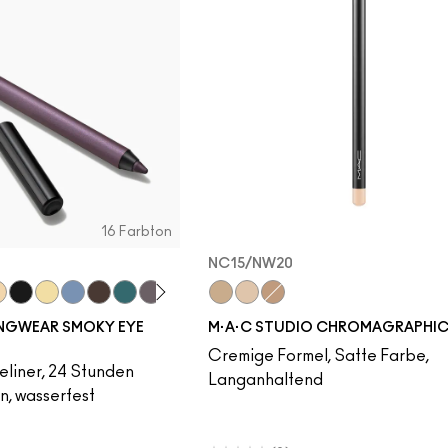
16 Farbton
NC15/NW20
ber
etaupe
inkle Toast
Pitch
Ecru
Iceflower
Vintage Teddy
Peacock
Smoked Quartz
Bark
HodgePodging
NW25/NC30
Storm Cloud
NC15/NW20
Swamped
NC42/NW35
Decanted
ONGWEAR SMOKY EYE
M·A·C STUDIO CHROMAGRAPHIC
Cremige Formel, Satte Farbe,
eliner, 24 Stunden
Langanhaltend
n, wasserfest