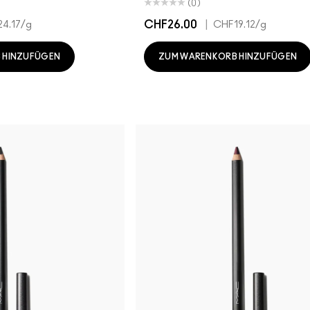
(0)
CHF26.00
|
4.17
/g
CHF19.12
/g
 HINZUFÜGEN
ZUM WARENKORB HINZUFÜGEN