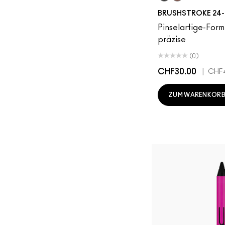
Brushblack
Brushbrown
BRUSHSTROKE 24-
Pinselartige-Form
präzise
(0)
CHF30.00
|
CHF4
ZUM WARENKORB