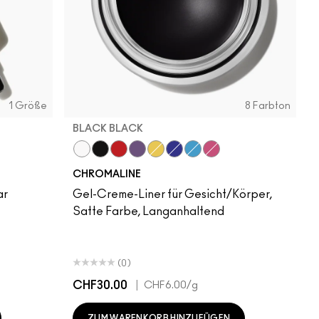
1 Größe
8 Farbton
BLACK BLACK
Pure White
Black Black
Basic Red
Rich Purple
Primary Yellow
Marine Ultra
Hi-Def Cyan
Magenta
CHROMALINE
ar
Gel-Creme-Liner für Gesicht/Körper,
Satte Farbe, Langanhaltend
(0)
CHF30.00
|
CHF6.00
/g
ZUM WARENKORB HINZUFÜGEN