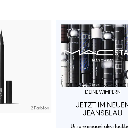
DIE PASSENDE M·A·CSTAC
DEINE WIMPERN
JETZT IM NEUE
2 Farbton
JEANSBLAU
Unsere megavirale, stackb