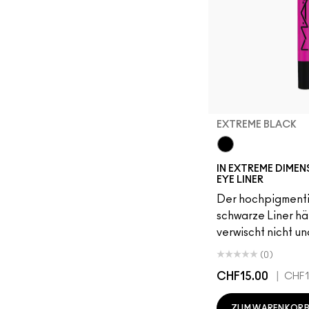
EXTREME BLACK
Extreme Black
IN EXTREME DIME
EYE LINER
Der hochpigmenti
schwarze Liner hä
verwischt nicht un
(0)
CHF15.00
|
CHF1
ZUM WARENKORB