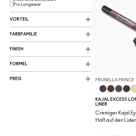
Pro Longwear
VORTEIL
FARBFAMILIE
FINISH
FORMEL
PREIS
PRUNELLA PRINCE
Prunella Prince
Costa Niche
New Num
Arch
Tw
KAJAL EXCESS L
LINER
Cremiger Kajal Ey
Halt auf den Lider