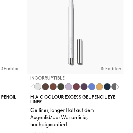
3 Farbton
18 Farbton
INCORRUPTIBLE
Incorruptible
Sick Tat Bro
Skip The Waitlist
Serial Monogamist
Commitment Issues
Nudge Nudge, Ink Ink
Graphic Content
Perpetual Shock!
Neutral Tan
Stay The Nig
Isn't It Iro
Pool S
He
 PENCIL
M·A·C COLOUR EXCESS GEL PENCIL EYE
LINER
Gelliner, langer Halt auf dem
Augenlid/der Wasserlinie,
hochpigmentiert