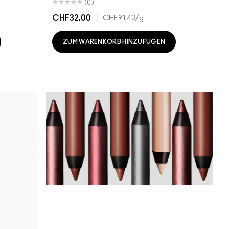
(0)
CHF32.00
|
CHF91.43
/g
ZUM WARENKORB HINZUFÜGEN