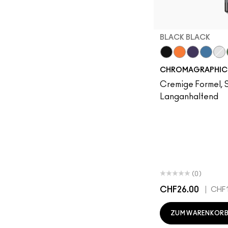
BLACK BLACK
Black Black
Genuine Oran
Rich Purpl
Hi-Def
Pur
CHROMAGRAPHIC 
Cremige Formel, 
Langanhaltend
(0)
CHF26.00
|
CHF1
ZUM WARENKORB