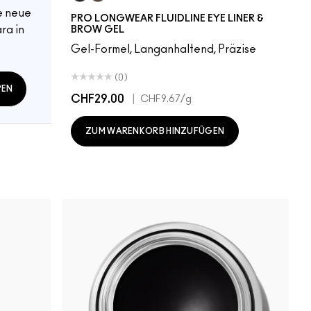
Blacktrack
Dipdown
e neue
PRO LONGWEAR FLUIDLINE EYE LINER &
ra in
BROW GEL
Gel-Formel, Langanhaltend, Präzise
(0)
PEN
CHF29.00
|
CHF9.67
/g
ZUM WARENKORB HINZUFÜGEN