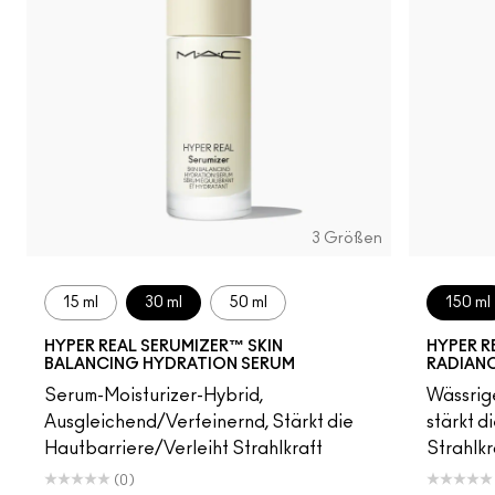
3 Größen
15 ml
30 ml
50 ml
150 ml
HYPER REAL SERUMIZER™ SKIN
HYPER R
BALANCING HYDRATION SERUM
RADIAN
Serum-Moisturizer-Hybrid,
Wässrige
Ausgleichend/Verfeinernd, Stärkt die
stärkt d
Hautbarriere/Verleiht Strahlkraft
Strahlkr
(0)