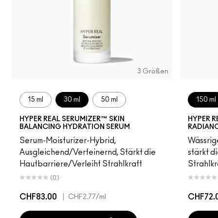
3 Größen
15 ml
30 ml
50 ml
150 ml
HYPER REAL SERUMIZER™ SKIN
HYPER R
BALANCING HYDRATION SERUM
RADIAN
Serum-Moisturizer-Hybrid,
Wässrige
Ausgleichend/Verfeinernd, Stärkt die
stärkt d
Hautbarriere/Verleiht Strahlkraft
Strahlkr
(0)
CHF83.00
|
CHF72.
CHF2.77
/ml