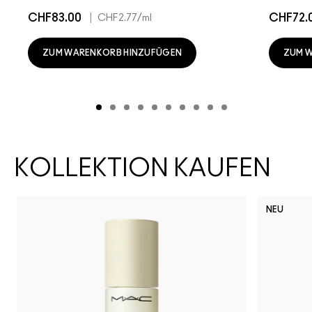
CHF83.00
|
CHF72.
CHF2.77
/ml
ZUM WARENKORB HINZUFÜGEN
ZUM 
KOLLEKTION KAUFEN
NEU