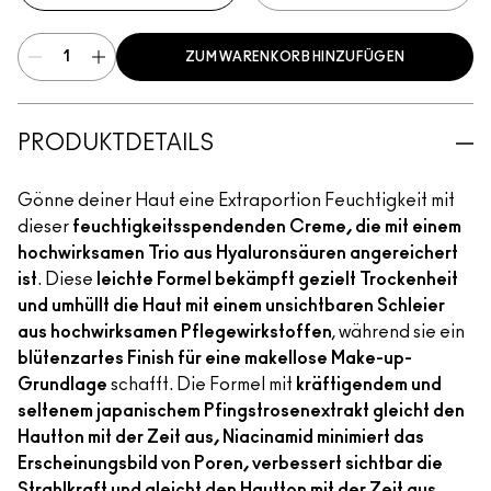
ZUM WARENKORB HINZUFÜGEN
PRODUKTDETAILS
Gönne deiner Haut eine Extraportion Feuchtigkeit mit
dieser
feuchtigkeitsspendenden Creme, die mit einem
hochwirksamen Trio aus Hyaluronsäuren angereichert
ist
. Diese
leichte Formel bekämpft gezielt Trockenheit
und umhüllt die Haut mit einem unsichtbaren Schleier
aus hochwirksamen Pflegewirkstoffen
, während sie ein
blütenzartes Finish für eine makellose Make-up-
Grundlage
schafft. Die Formel mit
kräftigendem und
seltenem japanischem Pfingstrosenextrakt gleicht den
Hautton mit der Zeit aus, Niacinamid minimiert das
Erscheinungsbild von Poren, verbessert sichtbar die
Strahlkraft und gleicht den Hautton mit der Zeit aus,