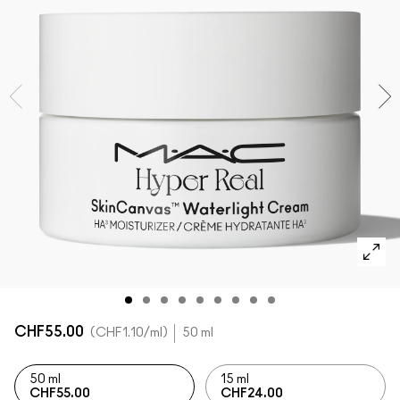
ALLE GESICHTSPRODUKTE SHOPPEN
Mini-M·A·C
ALLE PINSEL KAUFEN
ALLE AUGENPRODUKTE SHOPPEN
CHF55.00
CHF1.10
/ml
50 ml
50 ml
15 ml
CHF55.00
CHF24.00