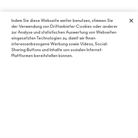
Indem Sie diese Webseite weiter benutzen, stimmen Sie
der Verwendung von Drittanbieter-Cookies oder anderer
zur Analyse und statistischen Auswertung von Webseiten
eingesetzten Technologien zu, damit wir Ihnen
interessenbezogene Werbung sowie Videos, Social-
ÜBER MAC
Sharing-Buttons und Inhalte von sozialen Internet-
Plattformen bereitstellen können.
UNSERE STORY
ONLINE-SHOPPING
UNSERE ARTISTS
MEIN KONTO
MAC VIVA GLAM
BENÖTIGST DU HILFE?
REGISTRIERE DICH FÜR DEN NEWSLETTER
NACHHALTIGE SCHÖNHEIT
MEINE BESTELLUNG VERFOLGEN
ANGEBOTE
KARRIERE
DEIN MAC STORE
FAQ
GESCHENKKARTEN
MAC PRO-MITGLIEDSCHAFT
STORE FINDEN
RÜCKSENDUNG UND UMTAUSCH
SALDO PRÜFEN
TIERVERSUCHE
DATENSCHUTZ UND GESCHÄFTSBEDINGUNGEN
MAKE-UP-SERVICE BUCHEN
VERSAND
BACK TO M·A·C
DATENSHUTZ
MEIN KONTO