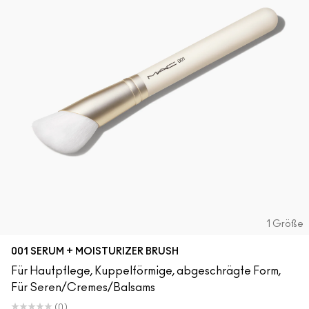
ALLE GESICHTSPRODUKTE SHOPPEN
Mini-M·A·C
ALLE PINSEL KAUFEN
ALLE AUGENPRODUKTE SHOPPEN
1 Größe
001 SERUM + MOISTURIZER BRUSH
Für Hautpflege, Kuppelförmige, abgeschrägte Form,
Für Seren/Cremes/Balsams
(0)