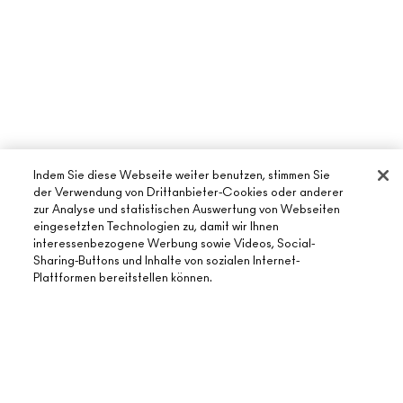
Indem Sie diese Webseite weiter benutzen, stimmen Sie
der Verwendung von Drittanbieter-Cookies oder anderer
zur Analyse und statistischen Auswertung von Webseiten
eingesetzten Technologien zu, damit wir Ihnen
ÜBER MAC
interessenbezogene Werbung sowie Videos, Social-
Sharing-Buttons und Inhalte von sozialen Internet-
UNSERE STORY
Plattformen bereitstellen können.
ONLINE-SHOPPING
UNSERE ARTISTS
MEIN KONTO
MAC VIVA GLAM
BENÖTIGST DU HILFE?
REGISTRIERE DICH FÜR DEN NEWSLETTER
NACHHALTIGE SCHÖNHEIT
MEINE BESTELLUNG VERFOLGEN
ANGEBOTE
KARRIERE
DEIN MAC STORE