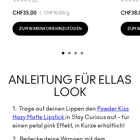
(0)
CHF35.00
|
CHF38.
CHF10.00
/g
ZUM WARENKORB HINZUFÜGEN
ZUM 
ANLEITUNG FÜR ELLAS
LOOK
1. Trage auf deinen Lippen den
Powder Kiss
Hazy Matte Lipstick
in Stay Curious auf – für
einen petal pink Effekt, in Kürze erhältlich!
2. Bedecke deine Wangen mit dem