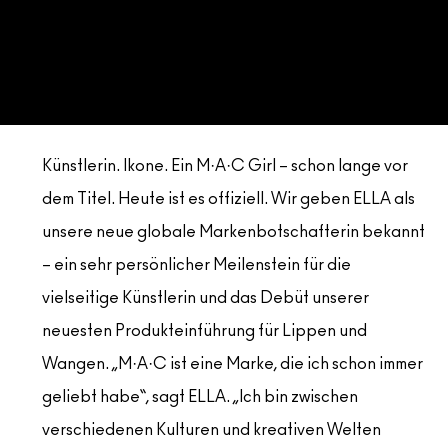
ALLE GESICHTSPRODUKTE SHOPPEN
Mini-M·A·C
ALLE PINSEL KAUFEN
ALLE AUGENPRODUKTE SHOPPEN
Künstlerin. Ikone. Ein M·A·C Girl – schon lange vor
dem Titel. Heute ist es offiziell. Wir geben ELLA als
unsere neue globale Markenbotschafterin bekannt
– ein sehr persönlicher Meilenstein für die
vielseitige Künstlerin und das Debüt unserer
neuesten Produkteinführung für Lippen und
Wangen. „M·A·C ist eine Marke, die ich schon immer
geliebt habe“, sagt ELLA. „Ich bin zwischen
verschiedenen Kulturen und kreativen Welten