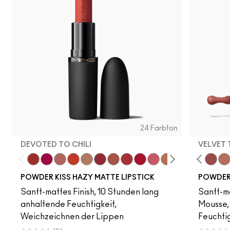
24 Farbton
DEVOTED TO CHILI
VELVET
Devoted To Chili
Twenty-Fun
Teddy 2.0
My Best Life
Off The Market
Dubonnet Buzz
Moving On Up
Brickthrough
Ruby New
Sultriness
Ready To Mingle
Creamsicle
Stay Curious
Date Night
On My Min
Mull It Ov
Chestn
Velvet
Big 
Wa
POWDER KISS HAZY MATTE LIPSTICK
POWDER 
Sanft-mattes Finish, 10 Stunden lang
Sanft-ma
anhaltende Feuchtigkeit,
Mousse,
Weichzeichnen der Lippen
Feuchtig