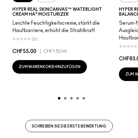
HYPER REAL SKINCANVAS™ WATERLIGHT
HYPER R
3
CREAM HA
MOISTURIZER
BALANC
Leichte Feuchtigkeitscreme, stärkt die
Serum-M
Hautbarriere, erhöht die Strahlkraft
Ausgleic
Hautbarr
(0)
CHF55.00
|
CHF1.10
/ml
CHF83.
ZUM WARENKORB HINZUFÜGEN
ZUM 
SCHREIBEN SIE DIE ERSTE BEWERTUNG