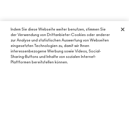
Indem Sie diese Webseite weiter benutzen, stimmen Sie
der Verwendung von Drittanbieter-Cookies oder anderer
zur Analyse und statistischen Auswertung von Webseiten
eingesetzten Technologien zu, damit wir Ihnen
ÜBER MAC
interessenbezogene Werbung sowie Videos, Social-
Sharing-Buttons und Inhalte von sozialen Internet-
UNSERE STORY
Plattformen bereitstellen können.
ONLINE-SHOPPING
UNSERE ARTISTS
MEIN KONTO
MAC VIVA GLAM
BENÖTIGST DU HILFE?
ZUM WARENKORB HINZUFÜGEN
REGISTRIERE DICH FÜR DEN NEWSLETTER
NACHHALTIGE SCHÖNHEIT
MEINE BESTELLUNG VERFOLGEN
ANGEBOTE
KARRIERE
DEIN MAC STORE
FAQ
GESCHENKKARTEN
MAC PRO-MITGLIEDSCHAFT
STORE FINDEN
RÜCKSENDUNG UND UMTAUSCH
SALDO PRÜFEN
TIERVERSUCHE
DATENSCHUTZ UND GESCHÄFTSBEDINGUNGEN
MAKE-UP-SERVICE BUCHEN
VERSAND
BACK TO M·A·C
DATENSHUTZ
MEIN KONTO