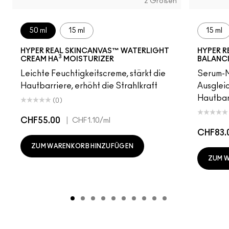
2 Größen
50 ml
15 ml
15 ml
HYPER REAL SKINCANVAS™ WATERLIGHT
HYPER R
3
CREAM HA
MOISTURIZER
BALANC
Leichte Feuchtigkeitscreme, stärkt die
Serum-M
Hautbarriere, erhöht die Strahlkraft
Ausgleic
Hautbarr
(0)
CHF55.00
|
CHF1.10
/ml
CHF83.
ZUM WARENKORB HINZUFÜGEN
ZUM 