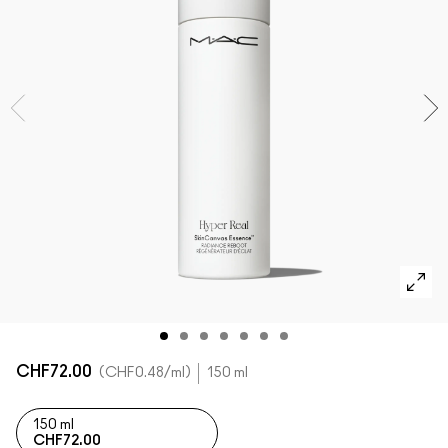
ALLE GESICHTSPRODUKTE SHOPPEN
Mini-M·A·C
ALLE PINSEL KAUFEN
ALLE AUGENPRODUKTE SHOPPEN
CHF72.00
CHF0.48
/ml
150 ml
150 ml
CHF72.00