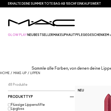
ERHALTE DEINE SUMMER TOTE BAG AB 105CHF EINKAUFSWERT​
GLOW PLAY
NEU
BESTSELLER
MAKEUP
HAUTPFLEGE
GESCHENKE
M·
Sammle alle Farben, von denen deine Lippe
HOME
/
MAKE-UP
/
LIPPEN
48 Produkte
NEU
PRODUKTTYP
Flüssige Lippenstifte
Lipgloss