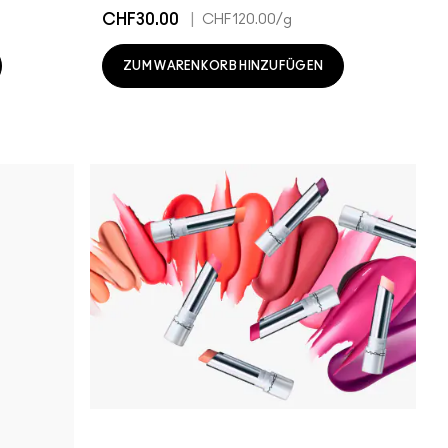
CHF30.00
|
CHF120.00
/g
ZUM WARENKORB HINZUFÜGEN