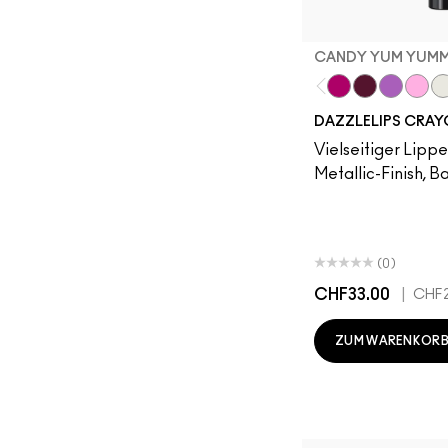
CANDY YUM YUM
Candy Yum Yum
Grapeful
Lunar Vio
Spac
Cr
DAZZLELIPS CRA
Vielseitiger Lippen
Metallic-Finish, B
(0)
CHF33.00
|
CHF2
ZUM WARENKORB