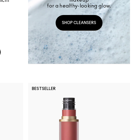
makeup
nicht
for a healthy-looking glow.
SHOP CLEANSERS
BESTSELLER