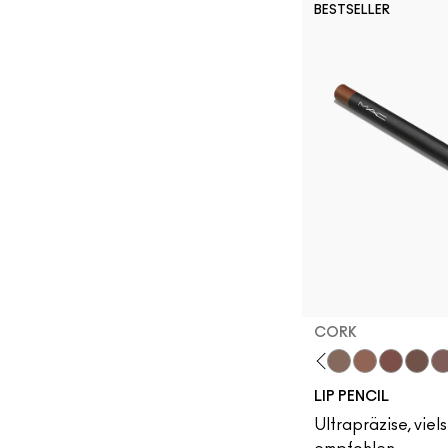
BESTSELLER
CORK
Subculture
Stripdown
Boldly Bare
Spice
Whirl
Dervish
Edge To Edge
Oak
Cork
Cool Spice
Beige-Tu
Greig
Ch
LIP PENCIL
Ultrapräzise, viels