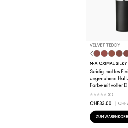
VELVET TEDDY
Unbothered
Acting Natural
Verve Swerve
Dare Me
Folio
Yash
Cool Teddy
Iconic Photo
Bare M·A·Cximal
Honeylove
Kinda Sexy
Café Mocha
Velvet Teddy
Mull It To Th
Taupe
Warm
Wh
M·A·CXIMAL SILKY
Seidig-mattes Fin
angenehmer Halt.
Farbe mit voller 
(0)
CHF33.00
|
CHF9
ZUM WARENKORB