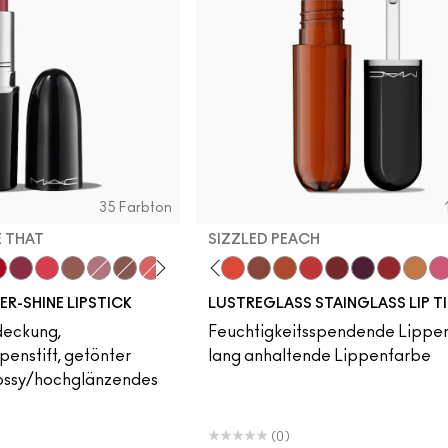
35 Farbton
E THAT
SIZZLED PEACH
ation
 MAC
er
it
ockney
Beam There, Done That
Gummy Bare
Hug Me
Not Humble, Just Bragging
Alone Time
Oh, Goodie
Cake Topper
Traffic
Posh Pit
Sizzled Peach
See Sheer
Business Casual
Grapevinyl
XOXO
Trinke
Sn
R-SHINE LIPSTICK
LUSTREGLASS STAINGLASS LIP T
deckung,
Feuchtigkeitsspendende Lippe
penstift, getönter
lang anhaltende Lippenfarbe
ossy/hochglänzendes
(0)