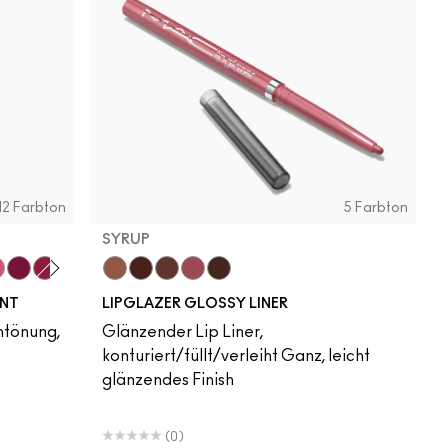
12 Farbton
5 Farbton
SYRUP
t
eaky Pink
Soda Poppy
Zoomies
Cool Spice
Acai
MACchiato
Syrup
Chestnut
INT
LIPGLAZER GLOSSY LINER
ntönung,
Glänzender Lip Liner,
konturiert/füllt/verleiht Ganz, leicht
glänzendes Finish
(0)