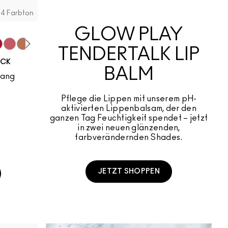
24 Farbton
GLOW PLAY
TENDERTALK LIP
zz
n Up
through
by New
Sultriness
Ready To Mingle
Stay Curious
On My Mind
Chestnut
Big Promotion
Mull It Over
Taken
Good For You
Marrakesh-Mere
Turn To The Left
Be My Bridesmaid
A Little Tamed
Girls Weeken
Mandarin
ICK
BALM
lang
Pflege die Lippen mit unserem pH-
aktivierten Lippenbalsam, der den
ganzen Tag Feuchtigkeit spendet – jetzt
in zwei neuen glänzenden,
farbverändernden Shades.
JETZT SHOPPEN