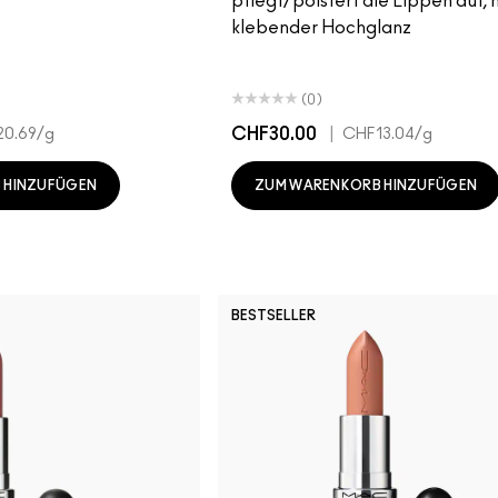
pflegt/polstert die Lippen auf, 
klebender Hochglanz
(0)
CHF30.00
|
0.69
/g
CHF13.04
/g
 HINZUFÜGEN
ZUM WARENKORB HINZUFÜGEN
BESTSELLER