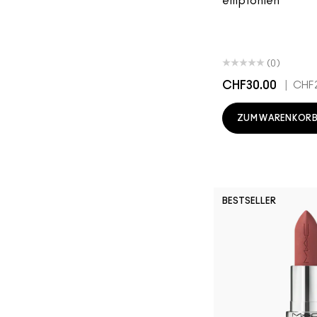
empfohlen
(0)
CHF30.00
|
CHF2
ZUM WARENKORB
BESTSELLER