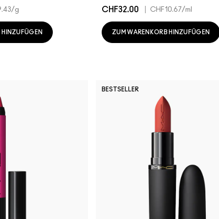
CHF32.00
|
.43
/g
CHF10.67
/ml
 HINZUFÜGEN
ZUM WARENKORB HINZUFÜGEN
BESTSELLER