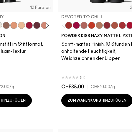
12 Farbton
MY
DEVOTED TO CHILI
my
let
ed Out
own Jewel
Gem Stone
Chandelier
Moon Rocket
Red Halo
Cosmic Plum
Lightning Bug
Mauve Matter
Devoted To Chili
Twenty-Fun
Teddy 2.0
My Best Life
Off The Market
Dubonnet Bu
Moving O
Brick
Ru
YON
POWDER KISS HAZY MATTE LIPST
stift im Stiftformat,
Sanft-mattes Finish, 10 Stunden 
alsam-Textur
anhaltende Feuchtigkeit,
Weichzeichnen der Lippen
(0)
CHF35.00
|
2.00
/g
CHF10.00
/g
 HINZUFÜGEN
ZUM WARENKORB HINZUFÜGEN