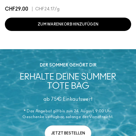
CHF29.00
|
CHF24.17
/g
ZUM WARENKORB HINZUFÜGEN
DER SOMMER GEHÖRT DIR
ERHALTE DEINE SUMMER
TOTE BAG
ab 75€ Einkaufswert
* Das Angebot gilt bis zum 24. August, 9:00 Uhr.
Geschenke verfügbar, solange der Vorrat reicht.
JETZT BESTELLEN