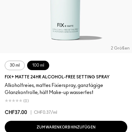
2 Größen
30 ml
100 ml
FIX+ MATTE 24HR ALCOHOL-FREE SETTING SPRAY
Alkoholfreies, mattes Fixierspray, ganztägige
Glanzkontrolle, hält Make-up wasserfest
(0)
CHF37.00
|
CHF0.37
/ml
ZUM WARENKORB HINZUFÜGEN