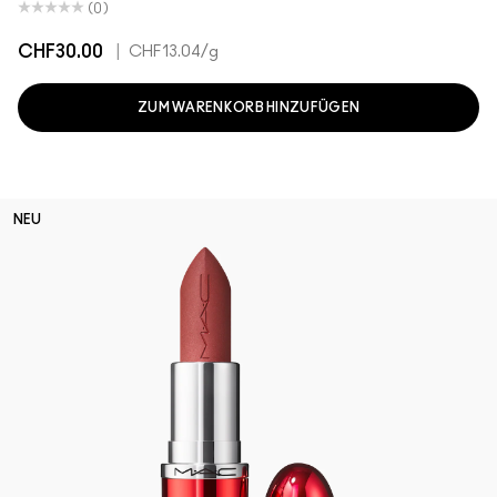
(0)
CHF30.00
|
CHF13.04
/g
ZUM WARENKORB HINZUFÜGEN
NEU