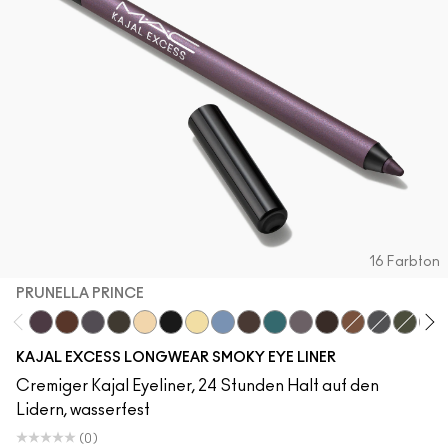
16 Farbton
PRUNELLA PRINCE
Prunella Prince
Costa Niche
New Number
Archetaupe
Twinkle Toast
Pitch
Ecru
Iceflower
Vintage Teddy
Peacock
Smoked Quartz
Bark
HodgePodgin
Storm Clo
Swamp
Dec
KAJAL EXCESS LONGWEAR SMOKY EYE LINER
Cremiger Kajal Eyeliner, 24 Stunden Halt auf den
Lidern, wasserfest
(0)