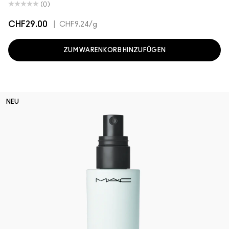
(0)
CHF29.00
|
CHF9.24
/g
ZUM WARENKORB HINZUFÜGEN
NEU