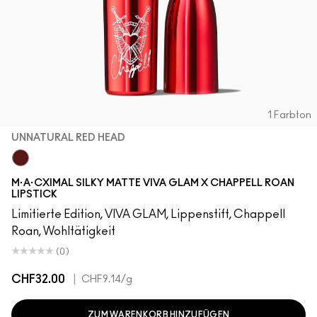
1 Farbton
UNNATURAL RED HEAD
UnNatural Red Head
M·A·CXIMAL SILKY MATTE VIVA GLAM X CHAPPELL ROAN
LIPSTICK
Limitierte Edition, VIVA GLAM, Lippenstift, Chappell
Roan, Wohltätigkeit
(0)
CHF32.00
|
CHF9.14
/g
ZUM WARENKORB HINZUFÜGEN