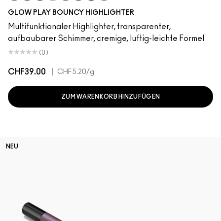
Sky Kissed
Sunset Drizzle
Cloud Candy
Wind Chill
Cloudburst
Sepia Skies
GlowZone
Stratus
GLOW PLAY BOUNCY HIGHLIGHTER
Multifunktionaler Highlighter, transparenter,
aufbaubarer Schimmer, cremige, luftig-leichte Formel
(0)
CHF39.00
|
CHF5.20
/g
ZUM WARENKORB HINZUFÜGEN
NEU