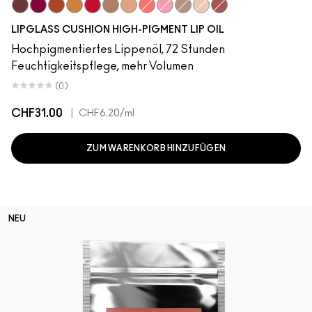
Pulse
Grapesicle
Carbonated
Yes!
Tantrum
Malt
Boy Bait
Slippery
Yum Yum
Dressed To Dazzle
Sugarrimmed
Mauvement
LIPGLASS CUSHION HIGH-PIGMENT LIP OIL
Hochpigmentiertes Lippenöl, 72 Stunden
Feuchtigkeitspflege, mehr Volumen
(0)
CHF31.00
|
CHF6.20
/ml
ZUM WARENKORB HINZUFÜGEN
NEU