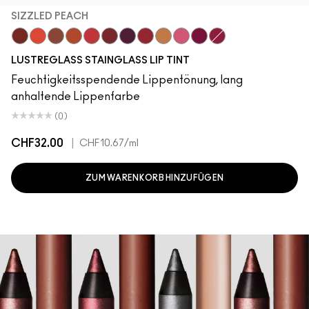
SIZZLED PEACH
Cake Topper
Traffic
Posh Pit
Sizzled Peach
See Sheer
Business Casual
Grapevinyl
XOXO
Trinket
Sneaky Pink
Soda Poppy
Zoomies
LUSTREGLASS STAINGLASS LIP TINT
Feuchtigkeitsspendende Lippentönung, lang
anhaltende Lippenfarbe
(0)
CHF32.00
|
CHF10.67
/ml
ZUM WARENKORB HINZUFÜGEN