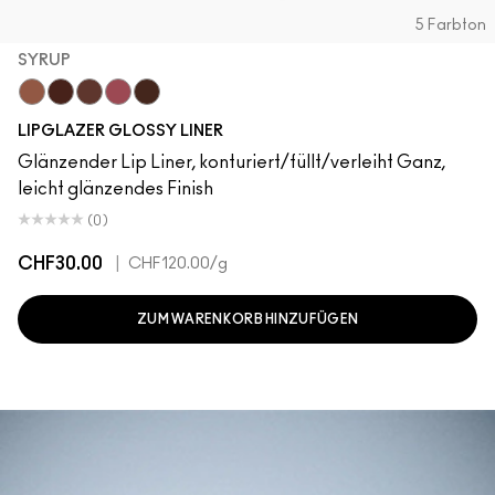
5 Farbton
SYRUP
Cool Spice
Acai
MACchiato
Syrup
Chestnut
LIPGLAZER GLOSSY LINER
Glänzender Lip Liner, konturiert/füllt/verleiht Ganz,
leicht glänzendes Finish
(0)
CHF30.00
|
CHF120.00
/g
ZUM WARENKORB HINZUFÜGEN