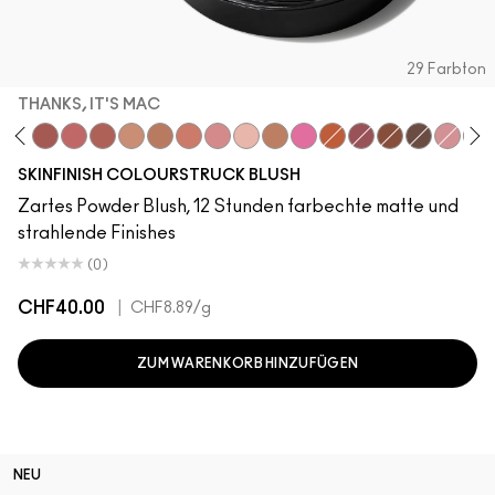
29 Farbton
THANKS, IT'S MAC
ddy
e Velvet
lba
LaLaLavender
Thanks, It's MAC
Pinch Me
No Filter
Sunbasque
Gingerly
Peachtwist
Desert Rose
Babygirl
Coppertone
Candy Yum Yum
CB96
Sinner
Raizin The Roo
Film Noir B
Blushb
Rub
SKINFINISH COLOURSTRUCK BLUSH
Zartes Powder Blush, 12 Stunden farbechte matte und
strahlende Finishes
(0)
CHF40.00
|
CHF8.89
/g
ZUM WARENKORB HINZUFÜGEN
NEU