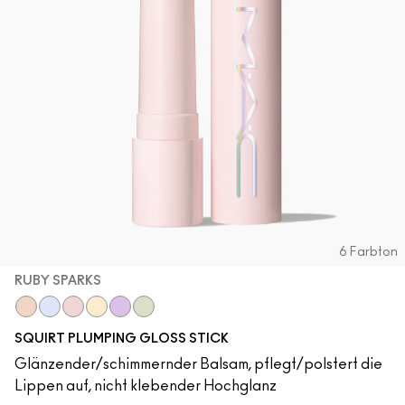
6 Farbton
RUBY SPARKS
Lava Sparks
Nova Sparks
Ruby Sparks
Solar Sparks
Violet Sparks
Squirt Sparks
SQUIRT PLUMPING GLOSS STICK
Glänzender/schimmernder Balsam, pflegt/polstert die
Lippen auf, nicht klebender Hochglanz