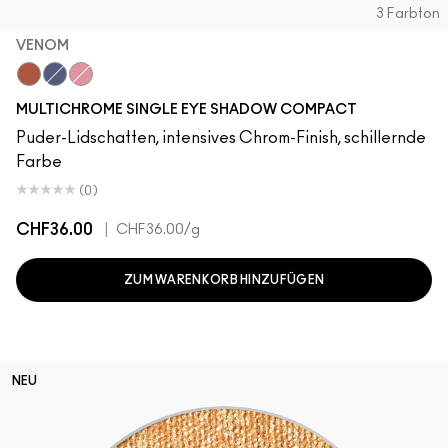
3 Farbton
VENOM
Venom
Ethereal
Kaleidoscope
MULTICHROME SINGLE EYE SHADOW COMPACT
Puder-Lidschatten, intensives Chrom-Finish, schillernde
Farbe
(0)
CHF36.00
|
CHF36.00
/g
ZUM WARENKORB HINZUFÜGEN
NEU