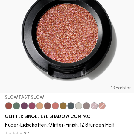
13 Farbton
SLOW FAST SLOW
Slow Fast Slow
Try Me On
Can't Stop Don't Stop
Pink Lightning
Oh So Gilty
Dreamy Beams
Let's Roll
I Like 2 Watch
Private Jet
Twinkle
She Sparkles
Shine Delight
Last Dance
GLITTER SINGLE EYE SHADOW COMPACT
Puder-Lidschatten, Glitter-Finish, 12 Stunden Halt
(0)