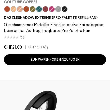
COUTURE COPPER
Couture Copper
Kiss Of Klimt
Yes To Sequins
Objet D' Art
Joie De Glitz
Emerald Cut
Incinerated
Celebutante
Discotheque
Illuminaughty
DAZZLESHADOW EXTREME (PRO PALETTE REFILL PAN)
Geschmolzenes Metallic-Finish, intensive Farbabgabe
beim ersten Auftrag, tragbares Pro Palette Pan
(0)
CHF21.00
|
CHF14.00
/g
ZUM WARENKORB HINZUFÜGEN