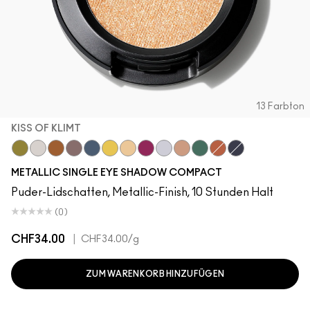
13 Farbton
KISS OF KLIMT
Joie De Glitz
Locket
Object D'Art
Bust
Blueprint
Allowance
Kiss Of Klimt
After Party
Discotheque
Yes To Sequins
Cash In
Couture Copper
Illuminaughty
METALLIC SINGLE EYE SHADOW COMPACT
Puder-Lidschatten, Metallic-Finish, 10 Stunden Halt
(0)
CHF34.00
|
CHF34.00
/g
ZUM WARENKORB HINZUFÜGEN