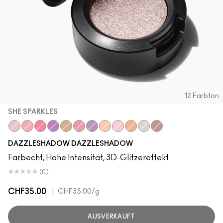
12 Farbton
SHE SPARKLES
She Sparkles
Last Dance
Let's Roll
Can't Stop, Don't Stop
I Like To Watch
Slow/Fast/Slow
Feel the Fever
Oh So Gilty
Shine De-Light
Dazzle Style
It’s All About Shine
Dreamy Beams
DAZZLESHADOW DAZZLESHADOW
Farbecht, Hohe Intensität, 3D-Glitzereffekt
(0)
CHF35.00
|
CHF35.00
/g
AUSVERKAUFT