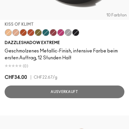
10 Farbton
KISS OF KLIMT
Kiss Of Klimt
Yes To Sequins
Objet D' Art
Couture Copper
Joie De Glitz
Emerald Cut
Incinerated
Celebutante
Discotheque
Illuminaughty
DAZZLESHADOW EXTREME
Geschmolzenes Metallic-Finish, intensive Farbe beim
ersten Auftrag, 12 Stunden Halt
(0)
CHF34.00
|
CHF22.67
/g
AUSVERKAUFT