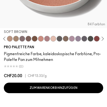
84 Farbton
SOFT BROWN
ilderness
-Tint
ndstone
Uninterrupted
Soft Brown
Cork
Satin Taupe
Brun
Swiss Chocolate
Royal Rendezvous
Haux
Cozy Grey
Print
Club
Shale
Scene
Greystone
Glitch In T
Nude M
Star
PRO PALETTE PAN
Pigmentreiche Farbe, kaleidoskopische Farbtöne, Pro-
Palette Pan zum Mitnehmen
(0)
CHF20.00
|
CHF13.33
/g
ZUM WARENKORB HINZUFÜGEN