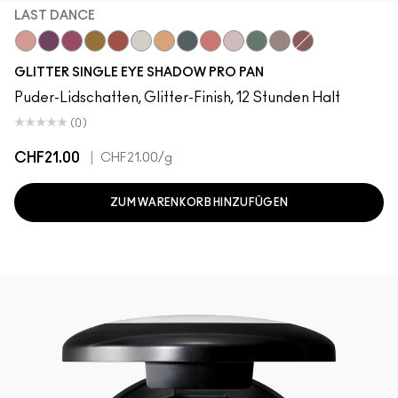
LAST DANCE
Last Dance
Can't Stop Don't Stop
Pink Lightning
I Like 2 Watch
Slow Fast Slow
Twinkle
Oh So Gilty
Private Jet
Let's Roll
Shine Delight
Try Me On
She Sparkles
Dreamy Beams
GLITTER SINGLE EYE SHADOW PRO PAN
Puder-Lidschatten, Glitter-Finish, 12 Stunden Halt
(0)
CHF21.00
|
CHF21.00
/g
ZUM WARENKORB HINZUFÜGEN