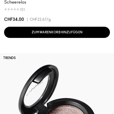
Schwerelos
(0)
CHF34.00
|
CHF22.67
/g
ZUM WARENKORB HINZUFÜGEN
TRENDS