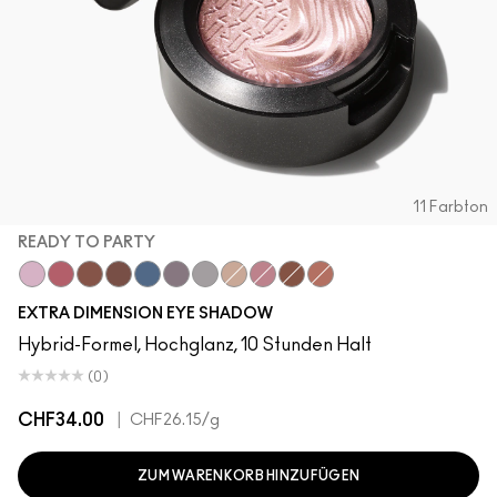
11 Farbton
READY TO PARTY
Ready to Party
Rich Core
Havana
Stolen Moment
Lunar
Fathoms Deep
Evening Grey
A Natural Flirt
Smoky Mauve
Amorous Alloy
Sweet Heat
EXTRA DIMENSION EYE SHADOW
Hybrid-Formel, Hochglanz, 10 Stunden Halt
(0)
CHF34.00
|
CHF26.15
/g
ZUM WARENKORB HINZUFÜGEN