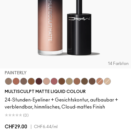
14 Farbton
PAINTERLY
Tailor Grey
Cool Spice
Stone
HodgePodge
Pinot Noir
Painterly
Velvet Teddy
Uncorked
Omega
Buffed Up
Espresso
Baby Got M·A·C
Tete-A-Tint
Brulé
MULTISCULPT MATTE LIQUID COLOUR
24-Stunden-Eyeliner + Gesichtskontur, aufbaubar +
verblendbar, himmlisches, Cloud-mattes Finish
(0)
CHF29.00
|
CHF6.44
/ml