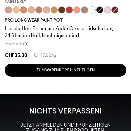
PAINTERLY
Vintage Selection
Soft Ochre
Layin' Low
Bare Study
Groundwork
Painterly
Contemplative State
It’s Fabstract
Babe In Charms
Art Thera-Peachy
Tailor Grey
Sink To A Whisper
Black Mirror
Princess Cut
Bougie
PRO LONGWEAR PAINT POT
Lidschatten-Primer und/oder Creme-Lidschatten,
24 Stunden Halt, Hochpigmentiert
(0)
CHF35.00
|
CHF7.00
/g
ZUM WARENKORB HINZUFÜGEN
NICHTS VERPASSEN!
JETZT ANMELDEN UND FRÜHZEITIGEN
ZUGANG ZU NEUEN PRODUKTEN,