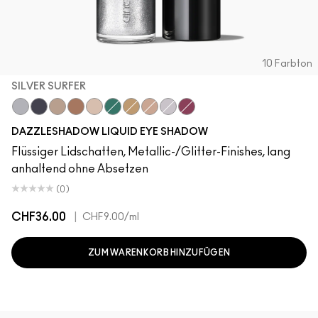
10 Farbton
SILVER SURFER
Silver Surfer
Tourmaline Dream
Champagne Trail
Beaming Brighter
Not Scared To Sparkle
Telepathic Teal
Flash or Dash
Everything Is Sunshine
Crumbled Diamonds
Fuschia Future
DAZZLESHADOW LIQUID EYE SHADOW
Flüssiger Lidschatten, Metallic-/Glitter-Finishes, lang
anhaltend ohne Absetzen
(0)
CHF36.00
|
CHF9.00
/ml
ZUM WARENKORB HINZUFÜGEN