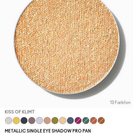
13 Farbton
KISS OF KLIMT
Locket
Allowance
Illuminaughty
Bust
Discotheque
Yes To Sequins
Joie De Glitz
Kiss Of Klimt
Blueprint
After Party
Cash In
Couture Copper
Object D'Art
METALLIC SINGLE EYE SHADOW PRO PAN