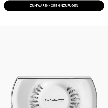
ZUM WARENKORB HINZUFÜGEN