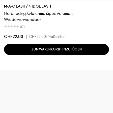
M·A·C LASH / 4 IDOL LASH
Halb fedrig, Gleichmäßiges Volumen,
Wiederverwendbar
(0)
CHF22.00
|
CHF22.00
/Maßeinheit
ZUM WARENKORB HINZUFÜGEN