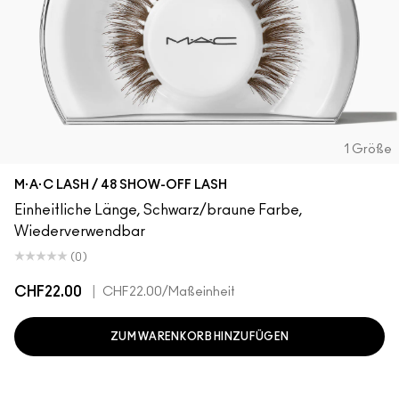
1 Größe
M·A·C LASH / 48 SHOW-OFF LASH
Einheitliche Länge, Schwarz/braune Farbe,
Wiederverwendbar
(0)
CHF22.00
|
CHF22.00
/Maßeinheit
ZUM WARENKORB HINZUFÜGEN