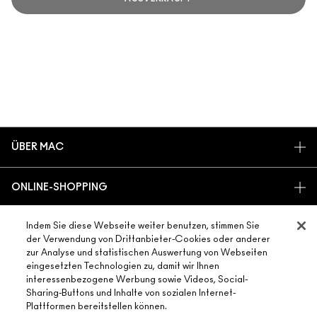
ÜBER MAC
UNSERE STORY
ONLINE-SHOPPING
UNSERE ARTISTS
MEIN KONTO
MAC VIVA GLAM
Indem Sie diese Webseite weiter benutzen, stimmen Sie
BENÖTIGST DU HILFE?
REGISTRIERE DICH FÜR DEN NEWSLETTER
NACHHALTIGE SCHÖNHEIT
der Verwendung von Drittanbieter-Cookies oder anderer
MEINE BESTELLUNG VERFOLGEN
zur Analyse und statistischen Auswertung von Webseiten
ANGEBOTE
KARRIERE
eingesetzten Technologien zu, damit wir Ihnen
DEIN MAC STORE
FAQ
GESCHENKKARTEN
MAC PRO-MITGLIEDSCHAFT
interessenbezogene Werbung sowie Videos, Social-
STORE FINDEN
Sharing-Buttons und Inhalte von sozialen Internet-
RÜCKSENDUNG UND UMTAUSCH
SALDO PRÜFEN
TIERVERSUCHE
Plattformen bereitstellen können.
DATENSCHUTZ UND GESCHÄFTSBEDINGUNGEN
MAKE-UP-SERVICE BUCHEN
VERSAND