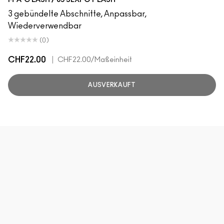
M·A·C LASH / 85 SEXPOT LASH
3 gebündelte Abschnitte, Anpassbar,
Wiederverwendbar
(0)
CHF22.00
|
CHF22.00
/Maßeinheit
AUSVERKAUFT