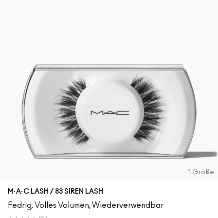
ALLE GESICHTSPRODUKTE SHOPPEN
Mini-M·A·C
ALLE PINSEL KAUFEN
ALLE AUGENPRODUKTE SHOPPEN
1 Größe
M·A·C LASH / 83 SIREN LASH
Fedrig, Volles Volumen, Wiederverwendbar