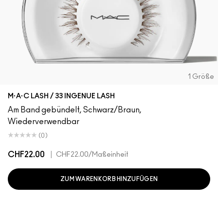
1 Größe
M·A·C LASH / 33 INGENUE LASH
Am Band gebündelt, Schwarz/Braun,
Wiederverwendbar
(0)
CHF22.00
|
CHF22.00
/Maßeinheit
ZUM WARENKORB HINZUFÜGEN