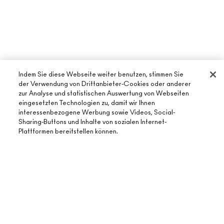
Indem Sie diese Webseite weiter benutzen, stimmen Sie
der Verwendung von Drittanbieter-Cookies oder anderer
zur Analyse und statistischen Auswertung von Webseiten
eingesetzten Technologien zu, damit wir Ihnen
interessenbezogene Werbung sowie Videos, Social-
Sharing-Buttons und Inhalte von sozialen Internet-
Plattformen bereitstellen können.
ÜBER MAC
UNSERE STORY
ONLINE-SHOPPING
UNSERE ARTISTS
MEIN KONTO
MAC VIVA GLAM
BENÖTIGST DU HILFE?
REGISTRIERE DICH FÜR DEN NEWSLETTER
NACHHALTIGE SCHÖNHEIT
MEINE BESTELLUNG VERFOLGEN
ANGEBOTE
KARRIERE
DEIN MAC STORE
FAQ