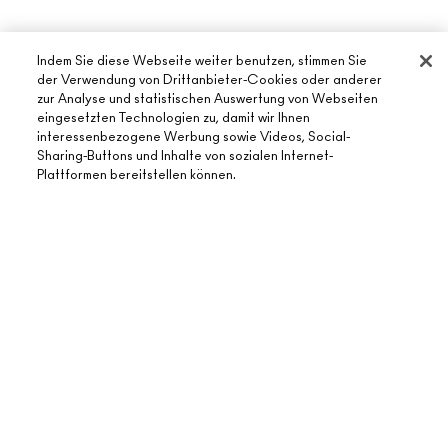
Indem Sie diese Webseite weiter benutzen, stimmen Sie
der Verwendung von Drittanbieter-Cookies oder anderer
zur Analyse und statistischen Auswertung von Webseiten
eingesetzten Technologien zu, damit wir Ihnen
interessenbezogene Werbung sowie Videos, Social-
ÜBER MAC
Sharing-Buttons und Inhalte von sozialen Internet-
Plattformen bereitstellen können.
UNSERE STORY
ONLINE-SHOPPING
UNSERE ARTISTS
MEIN KONTO
MAC VIVA GLAM
BENÖTIGST DU HILFE?
REGISTRIERE DICH FÜR DEN NEWSLETTER
NACHHALTIGE SCHÖNHEIT
MEINE BESTELLUNG VERFOLGEN
ANGEBOTE
KARRIERE
DEIN MAC STORE
FAQ
GESCHENKKARTEN
MAC PRO-MITGLIEDSCHAFT
STORE FINDEN
RÜCKSENDUNG UND UMTAUSCH
SALDO PRÜFEN
TIERVERSUCHE
DATENSCHUTZ UND GESCHÄFTSBEDINGUNGEN
MAKE-UP-SERVICE BUCHEN
VERSAND
BACK TO M·A·C
DATENSHUTZ
MEIN KONTO
NUTZUNGSBEDINGUNGEN
KONTAKTIERE DEN HERSTELLER