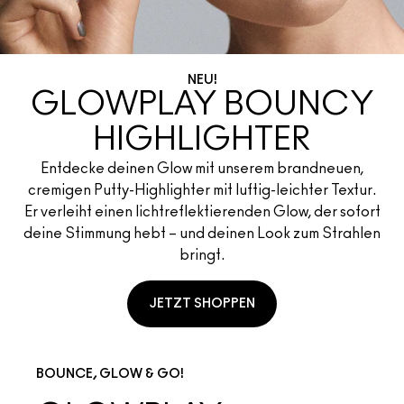
ALLE GESICHTSPRODUKTE SHOPPEN
Mini-M·A·C
ALLE PINSEL KAUFEN
ALLE AUGENPRODUKTE SHOPPEN
NEU!
GLOWPLAY BOUNCY
HIGHLIGHTER
Entdecke deinen Glow mit unserem brandneuen,
cremigen Putty-Highlighter mit luftig-leichter Textur.
Er verleiht einen lichtreflektierenden Glow, der sofort
deine Stimmung hebt – und deinen Look zum Strahlen
bringt.
JETZT SHOPPEN
BOUNCE, GLOW & GO!