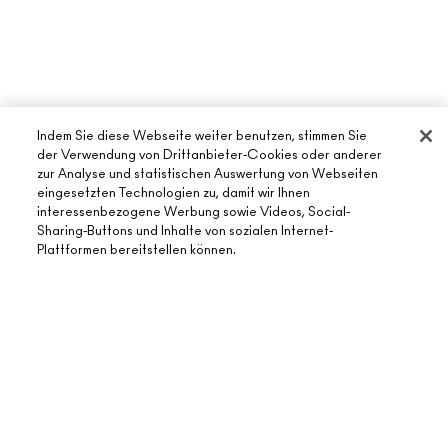
Indem Sie diese Webseite weiter benutzen, stimmen Sie
der Verwendung von Drittanbieter-Cookies oder anderer
zur Analyse und statistischen Auswertung von Webseiten
eingesetzten Technologien zu, damit wir Ihnen
ÜBER MAC
interessenbezogene Werbung sowie Videos, Social-
Sharing-Buttons und Inhalte von sozialen Internet-
UNSERE STORY
Plattformen bereitstellen können.
ONLINE-SHOPPING
UNSERE ARTISTS
MEIN KONTO
MAC VIVA GLAM
BENÖTIGST DU HILFE?
REGISTRIERE DICH FÜR DEN NEWSLETTER
NACHHALTIGE SCHÖNHEIT
MEINE BESTELLUNG VERFOLGEN
ANGEBOTE
KARRIERE
DEIN MAC STORE
FAQ
GESCHENKKARTEN
MAC PRO-MITGLIEDSCHAFT
STORE FINDEN
RÜCKSENDUNG UND UMTAUSCH
SALDO PRÜFEN
TIERVERSUCHE
DATENSCHUTZ UND GESCHÄFTSBEDINGUNGEN
MAKE-UP-SERVICE BUCHEN
VERSAND