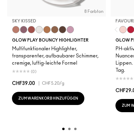
8 Farbton
SKY KISSED
FAVOUR
Sky Kissed
Sunset Drizzle
Cloud Candy
Wind Chill
Cloudburst
Sepia Skies
GlowZone
Stratus
Favour
Ba
GLOW PLAY BOUNCY HIGHLIGHTER
GLOW PL
Multifunktionaler Highlighter,
PH-akti
transparenter, aufbaubarer Schimmer,
Nuancen
cremige, luftig-leichte Formel
Lippen. 
Tag.
(0)
CHF39.00
|
CHF5.20
/g
CHF29.
ZUM WARENKORB HINZUFÜGEN
ZUM 