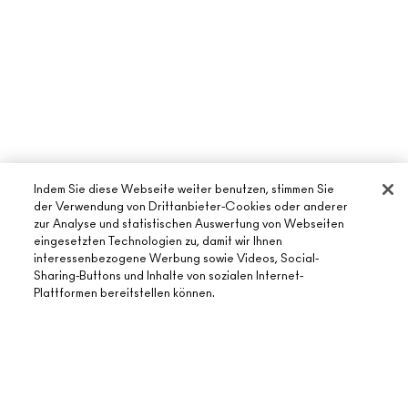
Indem Sie diese Webseite weiter benutzen, stimmen Sie
der Verwendung von Drittanbieter-Cookies oder anderer
zur Analyse und statistischen Auswertung von Webseiten
eingesetzten Technologien zu, damit wir Ihnen
interessenbezogene Werbung sowie Videos, Social-
Sharing-Buttons und Inhalte von sozialen Internet-
Plattformen bereitstellen können.
ÜBER MAC
UNSERE STORY
ONLINE-SHOPPING
UNSERE ARTISTS
MEIN KONTO
MAC VIVA GLAM