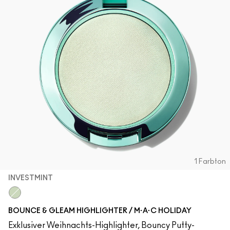
ALLE GESICHTSPRODUKTE SHOPPEN
Mini-M·A·C
ALLE PINSEL KAUFEN
ALLE AUGENPRODUKTE SHOPPEN
1 Farbton
INVESTMINT
InvestMint
BOUNCE & GLEAM HIGHLIGHTER / M·A·C HOLIDAY
Exklusiver Weihnachts-Highlighter, Bouncy Putty-