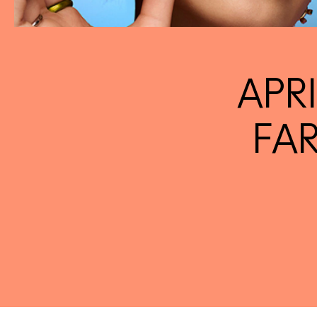
APR
FA