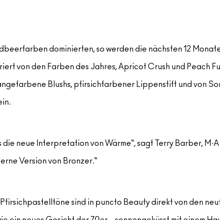
rdbeerfarben dominierten, so werden die nächsten 12 Monat
iriert von den Farben des Jahres, Apricot Crush und Peach Fu
ngefarbene Blushs, pfirsichfarbener Lippenstift und von S
in.
als die neue Interpretation von Wärme“, sagt Terry Barber, M
oderne Version von Bronzer.“
Pfirsichpastelltöne sind in puncto Beauty direkt von den n
an wie ein neues Gesicht der 70er – sonnengeküsst mit einem Ha