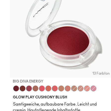
13 Farbton
BIG DIVA ENERGY
Big Diva Energy
Pinch Of Marrakesh
Plush Pepper
Ginger Luck
Heat Index
That's Peachy
Groovy
So Natural
Grand
True Harmony
Blush, Please
Cheer Up
Totally Sy
GLOW PLAY CUSHIONY BLUSH
Samtigweiche, aufbaubare Farbe. Leicht und
cremig. Hautpflegende Inhaltsstoffe