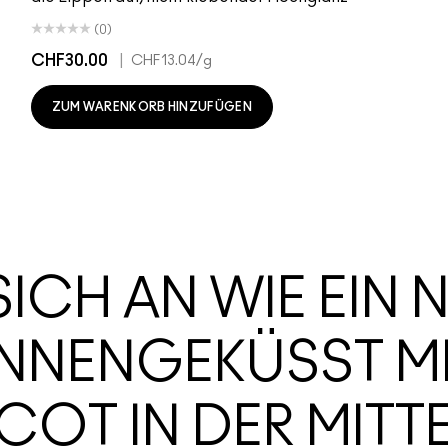
(0)
CHF30.00
|
CHF13.04
/g
ZUM WARENKORB HINZUFÜGEN
SICH AN WIE EIN 
ONNENGEKÜSST M
COT IN DER MITT