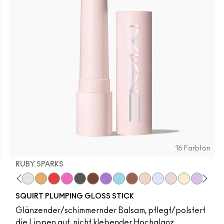
16 Farbton
RUBY SPARKS
nced
Like Squirt
Clear
Hazard
Heat Sensor
Amped
Jet
Lower Cut
Violet Beta
Nova
Simulation
Lava Sparks
Nova Sparks
Ruby Sparks
Solar Spark
Violet S
Squir
SQUIRT PLUMPING GLOSS STICK
Glänzender/schimmernder Balsam, pflegt/polstert
die Lippen auf, nicht klebender Hochglanz