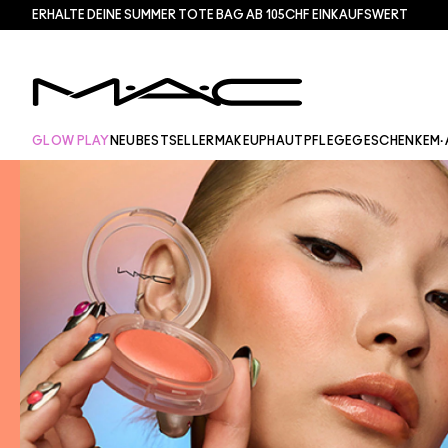
ERHALTE DEINE SUMMER TOTE BAG AB 105CHF EINKAUFSWERT​
GLOW PLAY
NEU
BESTSELLER
MAKEUP
HAUTPFLEGE
GESCHENKE
M·