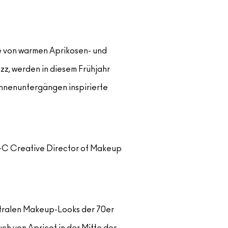
e von warmen Aprikosen- und
zz, werden in diesem Frühjahr
onnenuntergängen inspirierte
·A·C Creative Director of Makeup
eutralen Makeup-Looks der 70er
uch von Apricot in der Mitte der