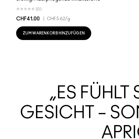
(0)
CHF41.00
|
CHF5.62
/g
ZUM WARENKORB HINZUFÜGEN
„ES FÜHLT 
GESICHT – S
APRI