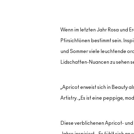
Wenn im letzten Jahr Rosa und E
Pfirsichtönen bestimmt sein. Insp
und Sommer viele leuchtende ora
Lidschatten-Nuancen zu sehen se
„Apricot erweist sich in Beauty 
Artistry. „Es ist eine peppige, m
Diese verblichenen Apricot- und 
Jahre inspiriert. „Es fühlt sich 