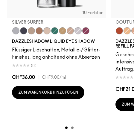
10 Farbton
SILVER SURFER
COUTUR
Silver Surfer
Tourmaline Dream
Champagne Trail
Beaming Brighter
Not Scared To Sparkle
Telepathic Teal
Flash or Dash
Everything Is Sunshine
Crumbled Diamonds
Fuschia Future
Coutur
Kiss 
Y
DAZZLESHADOW LIQUID EYE SHADOW
DAZZLE
REFILL P
Flüssiger Lidschatten, Metallic-/Glitter-
Geschmol
Finishes, lang anhaltend ohne Absetzen
intensi
(0)
Auftrag,
CHF36.00
|
CHF9.00
/ml
CHF21.
ZUM WARENKORB HINZUFÜGEN
ZUM 