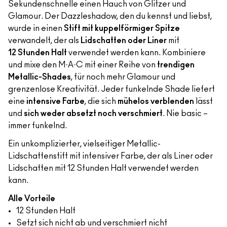
Sekundenschnelle einen Hauch von Glitzer und
Glamour. Der Dazzleshadow, den du kennst und liebst,
wurde in einen
Stift mit kuppelförmiger Spitze
verwandelt, der als
Lidschatten oder Liner
mit
12 Stunden Halt
verwendet werden kann. Kombiniere
und mixe den M·A·C mit einer Reihe von
trendigen
Metallic-Shades
, für noch mehr Glamour und
grenzenlose Kreativität. Jeder funkelnde Shade liefert
eine
intensive Farbe
, die sich
mühelos verblenden
lässt
und
sich weder absetzt noch verschmiert
. Nie basic –
immer funkelnd.
Ein unkomplizierter, vielseitiger Metallic-
Lidschattenstift mit intensiver Farbe, der als Liner oder
Lidschatten mit 12 Stunden Halt verwendet werden
kann.
Alle Vorteile
12 Stunden Halt
Setzt sich nicht ab und verschmiert nicht