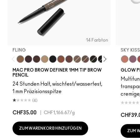
14 Farbton
FLING
SKY KIS
Fling
Genuine Aubergine
Hickory
Omega
Onyx
Penny
Strut
Brunette
Lingering
Spiked
Stud
Stylized
Taupe
Sky Kiss
Thunde
Suns
C
MAC PRO BROW DEFINER 1MM TIP BROW
GLOW P
PENCIL
Multifun
24 Stunden Halt, wischfest/wasserfest,
transpa
1 mm Präzisionsspitze
cremige,
(4)
CHF35.00
|
CHF1,166.67
/g
CHF39.
ZUM WARENKORB HINZUFÜGEN
ZUM 