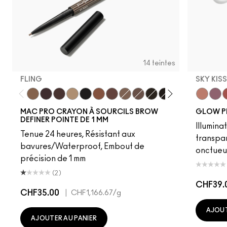
14 teintes
FLING
SKY KIS
Fling
Genuine Aubergine
Hickory
Omega
Onyx
Penny
Strut
Brunette
Lingering
Spiked
Stud
Stylized
Taupe
Sky Kiss
Thunde
Suns
C
MAC PRO CRAYON À SOURCILS BROW
GLOW P
DEFINER POINTE DE 1 MM
Illumina
Tenue 24 heures, Résistant aux
transpa
bavures/Waterproof, Embout de
onctueu
précision de 1 mm
(2)
CHF39.
CHF35.00
|
CHF1,166.67
/g
AJOUT
AJOUTER AU PANIER