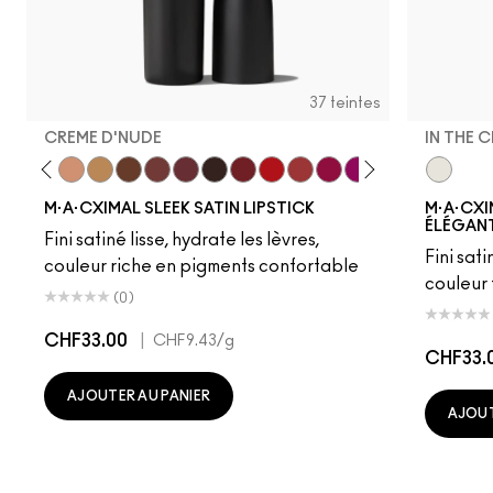
37 teintes
CREME D'NUDE
IN THE 
ot
chstock
HodgePodge
Stone
Creme D'Nude
Call It Cozy
Truth Be Untold
Creme In Your Coffee
Del Rio
Film Noir
Dubonnet
Left On Red
Sweetheart
Lovers Only
Popstar Pink
Grapefruit Pu
Creme Cu
In The C
Violet 
Amo
M·A·CXIMAL SLEEK SATIN LIPSTICK
M·A·CXI
ÉLÉGANT
Fini satiné lisse, hydrate les lèvres,
Fini sati
couleur riche en pigments confortable
couleur
(0)
CHF33.00
|
CHF9.43
/g
CHF33.
AJOUTER AU PANIER
AJOUT