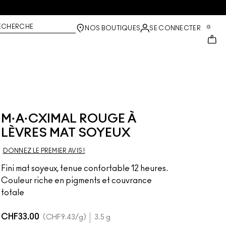
ECHERCHE
0
NOS BOUTIQUES
SE CONNECTER
M·A·CXIMAL ROUGE À
LÈVRES MAT SOYEUX
DONNEZ LE PREMIER AVIS !
Fini mat soyeux, tenue confortable 12 heures.
Couleur riche en pigments et couvrance
totale
CHF33.00
CHF9.43
/g
3.5 g