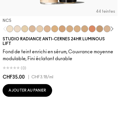
44 teintes
NC5​
NC5​
NW5​
NC11​
NW10​
NC11.5​
NC14.5​
NC15​
NW15​
NC17​
NC17.5​
NC20​
NW18​
NC25​
N18​
NW20​
NC27
N
STUDIO RADIANCE ANTI-CERNES 24HR LUMINOUS
LIFT
Fond de teint enrichi en sérum, Couvrance moyenne
modulable, Fini éclatant durable
(0)
CHF35.00
|
C
CHF3.18
/ml
AJOUTER AU PANIER