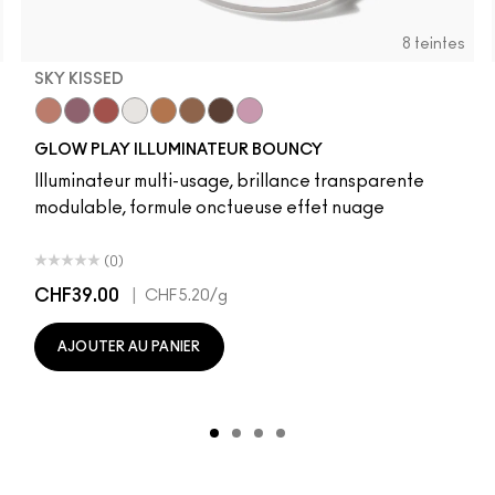
8 teintes
SKY KISSED
r
Sky Kissed
Sunset Drizzle
Cloud Candy
Wind Chill
Cloudburst
Sepia Skies
GlowZone
Stratus
GLOW PLAY ILLUMINATEUR BOUNCY
Illuminateur multi-usage, brillance transparente
modulable, formule onctueuse effet nuage
(0)
CHF39.00
|
CHF5.20
/g
AJOUTER AU PANIER