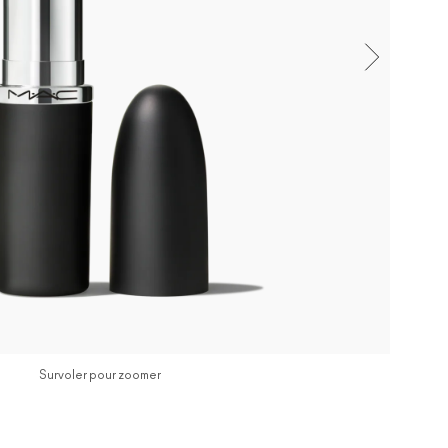
Survoler pour zoomer