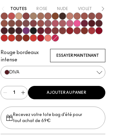
TOUTES
ROSE
NUDE
VIOLET
ROUGE
NOI
Unbothered
Dare Me
Acting Natural
Verve Swerve
Folio
Yash
Cool Teddy
Iconic Photo
Bare M·A·Cximal
Honeylove
Kinda Sexy
Café Mocha
Velvet Teddy
Mull It To The Max
Taupe
Warm Teddy
Whirl
Soar
Twig Twist
Sweet Deal
Mehr
Get The Hint?
You Wouldn't Get It
Lipstick Snob
Candy Yum Yum
Captive Audience
Diva
Mixed Media
Sin
Antique Velvet
Smoked Purple
Everybody's Heroine
Caviar
D For Danger
Keep Dreaming
Go Retro
Avant Garnet
Russian Red
Ring The Alarm
Marrakesh
Forever Curious
Ruby Woo
No Coral-Ation
Lady Danger
Sugar Dada
Chili
Overstatement
Red Rock
Flamingo
Hot Girl Pink
Rouge bordeaux
ESSAYER MAINTENANT
intense
DIVA
AJOUTER AU PANIER
Recevez votre tote bag d’été pour
tout achat de 69€