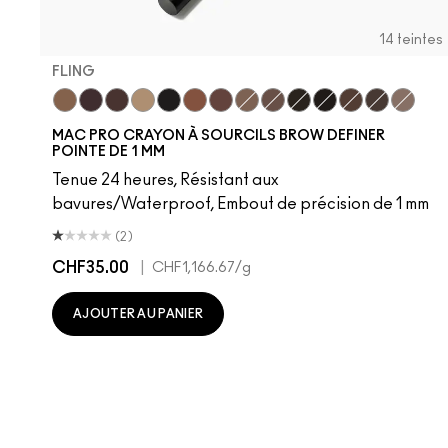
14 teintes
FLING
Fling
Genuine Aubergine
Hickory
Omega
Onyx
Penny
Strut
Brunette
Lingering
Spiked
Stud
Stylized
Taupe
Thunde
MAC PRO CRAYON À SOURCILS BROW DEFINER
POINTE DE 1 MM
Tenue 24 heures, Résistant aux
bavures/Waterproof, Embout de précision de 1 mm
(2)
CHF35.00
|
CHF1,166.67
/g
AJOUTER AU PANIER