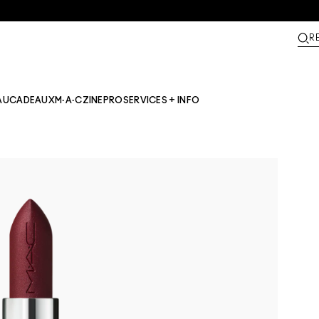
R
AU
CADEAUX
M·A·CZINE​
PRO
SERVICES + INFO