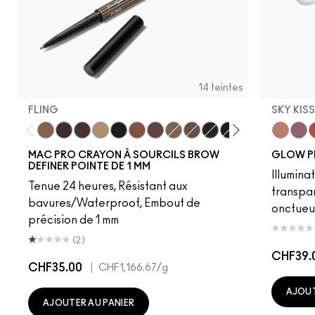
14 teintes
FLING
SKY KIS
Fling
Genuine Aubergine
Hickory
Omega
Onyx
Penny
Strut
Brunette
Lingering
Spiked
Stud
Stylized
Taupe
Sky Kiss
Thunde
Suns
C
MAC PRO CRAYON À SOURCILS BROW
GLOW P
DEFINER POINTE DE 1 MM
Illumina
Tenue 24 heures, Résistant aux
transpa
bavures/Waterproof, Embout de
onctueu
précision de 1 mm
(2)
CHF39.
CHF35.00
|
CHF1,166.67
/g
AJOUT
AJOUTER AU PANIER