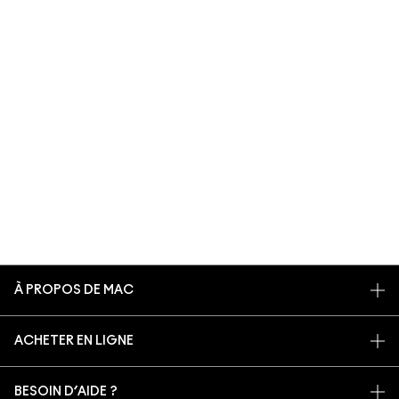
À PROPOS DE MAC
NOTRE HISTOIRE
ACHETER EN LIGNE
NOS MAQUILLEURS
MON COMPTE
MAC VIVA GLAM
BESOIN D’AIDE ?