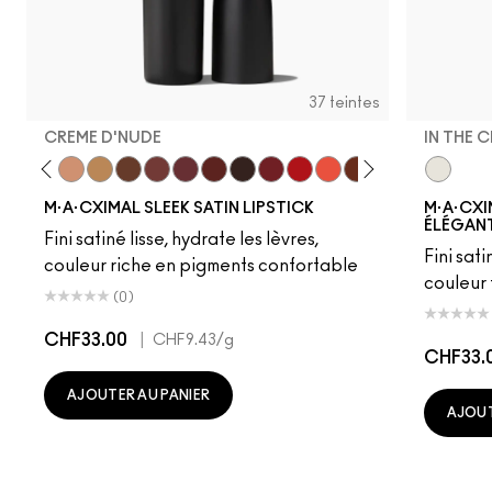
37 teintes
CREME D'NUDE
IN THE 
ot
chstock
HodgePodge
Stone
Creme D'Nude
Call It Cozy
Truth Be Untold
Creme In Your Coffee
Del Rio
Paramount
Film Noir
Dubonnet
Left On Red
Morange
Espresso Yourself
Sweetheart
Lovers Onl
In The C
Popstar
Bri
M·A·CXIMAL SLEEK SATIN LIPSTICK
M·A·CXI
ÉLÉGANT
Fini satiné lisse, hydrate les lèvres,
Fini sati
couleur riche en pigments confortable
couleur
(0)
CHF33.00
|
CHF9.43
/g
CHF33.
AJOUTER AU PANIER
AJOUT