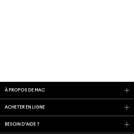
À PROPOS DE MAC
NOTRE HISTOIRE
ACHETER EN LIGNE
NOS MAQUILLEURS
MON COMPTE
MAC VIVA GLAM
BESOIN D’AIDE ?
S’ABONNER AUX E-MAILS
BEAUTÉ CONSCIENTE