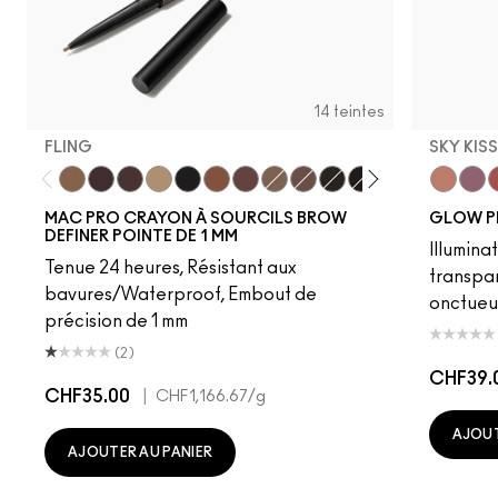
14 teintes
FLING
SKY KIS
Fling
Genuine Aubergine
Hickory
Omega
Onyx
Penny
Strut
Brunette
Lingering
Spiked
Stud
Stylized
Taupe
Sky Kiss
Thunde
Suns
C
MAC PRO CRAYON À SOURCILS BROW
GLOW P
DEFINER POINTE DE 1 MM
Illumina
Tenue 24 heures, Résistant aux
transpa
bavures/Waterproof, Embout de
onctueu
précision de 1 mm
(2)
CHF39.
CHF35.00
|
CHF1,166.67
/g
AJOUT
AJOUTER AU PANIER