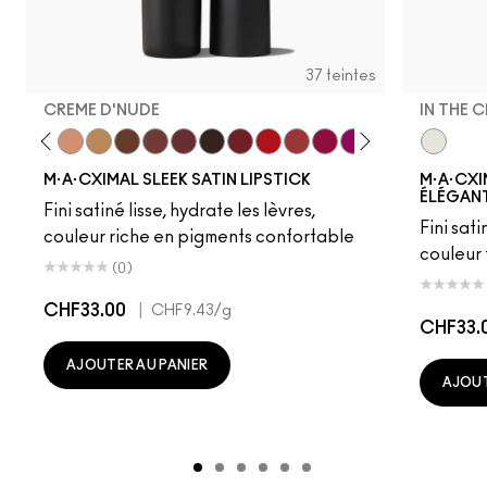
37 teintes
CREME D'NUDE
IN THE 
ot
chstock
HodgePodge
Stone
Creme D'Nude
Call It Cozy
Truth Be Untold
Creme In Your Coffee
Del Rio
Film Noir
Dubonnet
Left On Red
Sweetheart
Lovers Only
Popstar Pink
Grapefruit Pu
Creme Cu
In The C
Violet 
Amo
M·A·CXIMAL SLEEK SATIN LIPSTICK
M·A·CXI
ÉLÉGANT
Fini satiné lisse, hydrate les lèvres,
Fini sati
couleur riche en pigments confortable
couleur
(0)
CHF33.00
|
CHF9.43
/g
CHF33.
AJOUTER AU PANIER
AJOUT