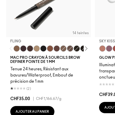
14 teintes
FLING
SKY KIS
Fling
Genuine Aubergine
Hickory
Omega
Onyx
Penny
Strut
Brunette
Lingering
Spiked
Stud
Stylized
Taupe
Sky Kiss
Thunde
Suns
C
MAC PRO CRAYON À SOURCILS BROW
GLOW P
DEFINER POINTE DE 1 MM
Illumina
Tenue 24 heures, Résistant aux
transpa
bavures/Waterproof, Embout de
onctueu
précision de 1 mm
(2)
CHF39.
CHF35.00
|
CHF1,166.67
/g
AJOUT
AJOUTER AU PANIER