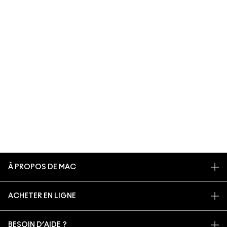
À PROPOS DE MAC
NOTRE HISTOIRE
ACHETER EN LIGNE
NOS MAQUILLEURS
MON COMPTE
MAC VIVA GLAM
BESOIN D’AIDE ?