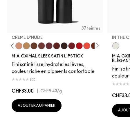
37 teintes
CREME D'NUDE
IN THE 
ot
chstock
HodgePodge
Stone
Creme D'Nude
Call It Cozy
Truth Be Untold
Creme In Your Coffee
Del Rio
Paramount
Film Noir
Dubonnet
Left On Red
Morange
Espresso Yourself
Sweetheart
Lovers Onl
In The C
Popstar
Bri
M·A·CXIMAL SLEEK SATIN LIPSTICK
M·A·CXI
ÉLÉGANT
Fini satiné lisse, hydrate les lèvres,
Fini sati
couleur riche en pigments confortable
couleur
(0)
CHF33.00
|
CHF9.43
/g
CHF33.
AJOUTER AU PANIER
AJOUT