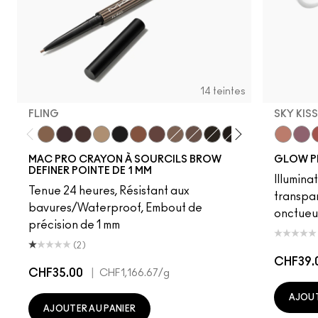
14 teintes
FLING
SKY KIS
Fling
Genuine Aubergine
Hickory
Omega
Onyx
Penny
Strut
Brunette
Lingering
Spiked
Stud
Stylized
Taupe
Sky Kiss
Thunde
Suns
C
MAC PRO CRAYON À SOURCILS BROW
GLOW P
DEFINER POINTE DE 1 MM
Illumina
Tenue 24 heures, Résistant aux
transpa
bavures/Waterproof, Embout de
onctueu
précision de 1 mm
(2)
CHF39.
CHF35.00
|
CHF1,166.67
/g
AJOUT
AJOUTER AU PANIER