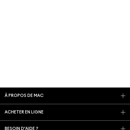
À PROPOS DE MAC
NOTRE HISTOIRE
ACHETER EN LIGNE
NOS MAQUILLEURS
MON COMPTE
MAC VIVA GLAM
BESOIN D’AIDE ?