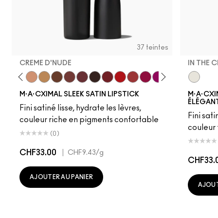
37 teintes
CREME D'NUDE
IN THE 
ot
chstock
HodgePodge
Stone
Creme D'Nude
Call It Cozy
Truth Be Untold
Creme In Your Coffee
Del Rio
Film Noir
Dubonnet
Left On Red
Sweetheart
Lovers Only
Popstar Pink
Grapefruit Pu
Creme Cu
In The C
Violet 
Amo
M·A·CXIMAL SLEEK SATIN LIPSTICK
M·A·CXI
ÉLÉGANT
Fini satiné lisse, hydrate les lèvres,
Fini sati
couleur riche en pigments confortable
couleur
(0)
CHF33.00
|
CHF9.43
/g
CHF33.
AJOUTER AU PANIER
AJOUT