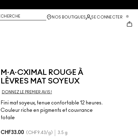
ECHERCHE
0
NOS BOUTIQUES
SE CONNECTER
M·A·CXIMAL ROUGE À
LÈVRES MAT SOYEUX
DONNEZ LE PREMIER AVIS !
Fini mat soyeux, tenue confortable 12 heures.
Couleur riche en pigments et couvrance
totale
CHF33.00
CHF9.43
/g
3.5 g