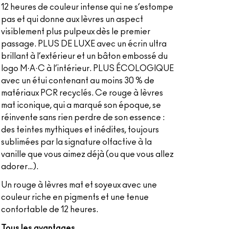
12 heures de couleur intense qui ne s’estompe
pas et qui donne aux lèvres un aspect
visiblement plus pulpeux dès le premier
passage. PLUS DE LUXE avec un écrin ultra
brillant à l’extérieur et un bâton embossé du
logo M·A·C à l’intérieur. PLUS ÉCOLOGIQUE
avec un étui contenant au moins 30 % de
matériaux PCR recyclés. Ce rouge à lèvres
mat iconique, qui a marqué son époque, se
réinvente sans rien perdre de son essence :
des teintes mythiques et inédites, toujours
sublimées par la signature olfactive à la
vanille que vous aimez déjà (ou que vous allez
adorer…).
Un rouge à lèvres mat et soyeux avec une
couleur riche en pigments et une tenue
confortable de 12 heures.
Tous les avantages