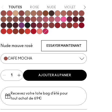
TOUTES
ROSE
NUDE
VIOLET
ROUGE
NOI
Unbothered
Dare Me
Acting Natural
Verve Swerve
Folio
Yash
Cool Teddy
Iconic Photo
Bare M·A·Cximal
Honeylove
Kinda Sexy
Café Mocha
Velvet Teddy
Mull It To The Max
Taupe
Warm Teddy
Whirl
Soar
Twig Twist
Sweet Deal
Mehr
Get The Hint?
You Wouldn't Get It
Lipstick Snob
Candy Yum Yum
Captive Audience
Diva
Mixed Media
Sin
Antique Velvet
Smoked Purple
Everybody's Heroine
Caviar
D For Danger
Keep Dreaming
Go Retro
Avant Garnet
Russian Red
Ring The Alarm
Marrakesh
Forever Curious
Ruby Woo
No Coral-Ation
Lady Danger
Sugar Dada
Chili
Overstatement
Red Rock
Flamingo
Hot Girl Pink
Nude mauve rosé
ESSAYER MAINTENANT
CAFÉ MOCHA
AJOUTER AU PANIER
Recevez votre tote bag d’été pour
tout achat de 69€