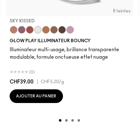
8 teintes
SKY KISSED
r
Sky Kissed
Sunset Drizzle
Cloud Candy
Wind Chill
Cloudburst
Sepia Skies
GlowZone
Stratus
GLOW PLAY ILLUMINATEUR BOUNCY
Illuminateur multi-usage, brillance transparente
modulable, formule onctueuse effet nuage
(0)
CHF39.00
|
CHF5.20
/g
AJOUTER AU PANIER