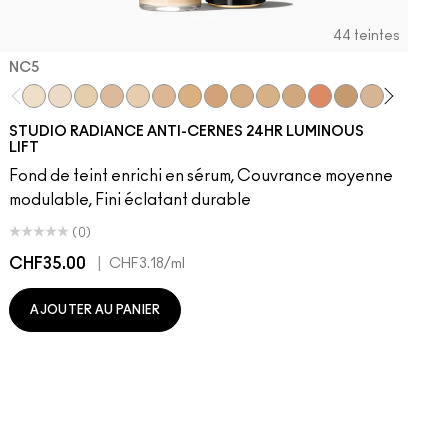
44 teintes
NC5​
NC5​
NW5​
NC11​
NW10​
NC11.5​
NC14.5​
NC15​
NW15​
NC17​
NC17.5​
NC20​
NW18​
NC25​
N18​
NW20​
NC27
N
STUDIO RADIANCE ANTI-CERNES 24HR LUMINOUS
LIFT
Fond de teint enrichi en sérum, Couvrance moyenne
modulable, Fini éclatant durable
(0)
CHF35.00
|
C
CHF3.18
/ml
AJOUTER AU PANIER