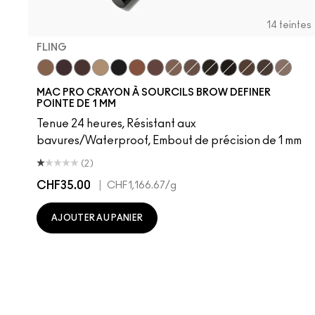
14 teintes
FLING
Fling
Genuine Aubergine
Hickory
Omega
Onyx
Penny
Strut
Brunette
Lingering
Spiked
Stud
Stylized
Taupe
Thunde
MAC PRO CRAYON À SOURCILS BROW DEFINER
POINTE DE 1 MM
Tenue 24 heures, Résistant aux
bavures/Waterproof, Embout de précision de 1 mm
(2)
CHF35.00
|
CHF1,166.67
/g
AJOUTER AU PANIER