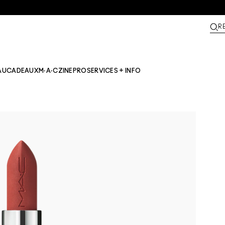
R
AU
CADEAUX
M·A·CZINE​
PRO
SERVICES + INFO