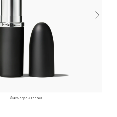
Survoler pour zoomer