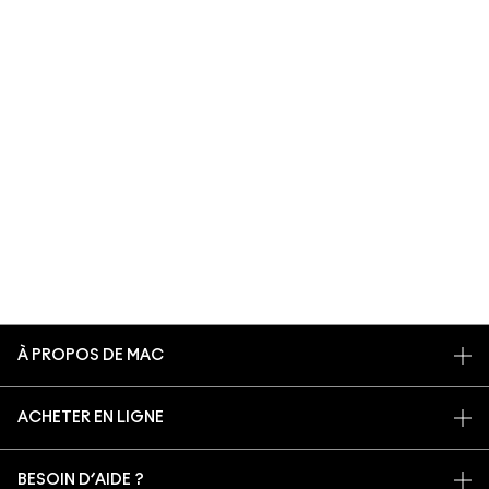
À PROPOS DE MAC
NOTRE HISTOIRE
ACHETER EN LIGNE
NOS MAQUILLEURS
MON COMPTE
MAC VIVA GLAM
BESOIN D’AIDE ?