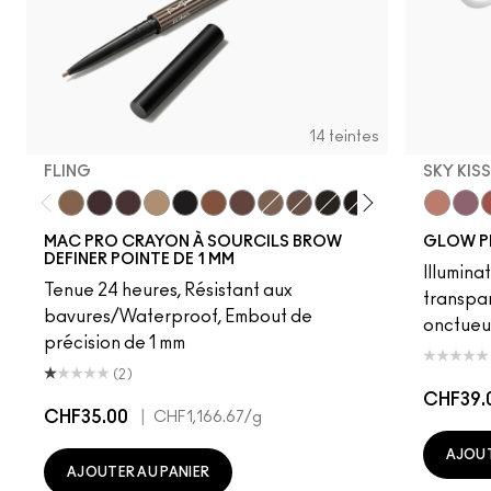
14 teintes
FLING
SKY KIS
Fling
Genuine Aubergine
Hickory
Omega
Onyx
Penny
Strut
Brunette
Lingering
Spiked
Stud
Stylized
Taupe
Sky Kiss
Thunde
Suns
C
MAC PRO CRAYON À SOURCILS BROW
GLOW P
DEFINER POINTE DE 1 MM
Illumina
Tenue 24 heures, Résistant aux
transpa
bavures/Waterproof, Embout de
onctueu
précision de 1 mm
(2)
CHF39.
CHF35.00
|
CHF1,166.67
/g
AJOUT
AJOUTER AU PANIER