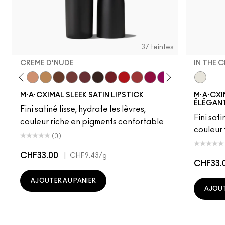
37 teintes
CREME D'NUDE
IN THE 
ot
chstock
HodgePodge
Stone
Creme D'Nude
Call It Cozy
Truth Be Untold
Creme In Your Coffee
Del Rio
Film Noir
Dubonnet
Left On Red
Sweetheart
Lovers Only
Popstar Pink
Grapefruit Pu
Creme Cu
In The C
Violet 
Amo
M·A·CXIMAL SLEEK SATIN LIPSTICK
M·A·CXI
ÉLÉGANT
Fini satiné lisse, hydrate les lèvres,
Fini sati
couleur riche en pigments confortable
couleur
(0)
CHF33.00
|
CHF9.43
/g
CHF33.
AJOUTER AU PANIER
AJOUT