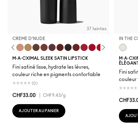
37 teintes
CREME D'NUDE
IN THE 
ot
chstock
HodgePodge
Stone
Creme D'Nude
Call It Cozy
Truth Be Untold
Creme In Your Coffee
Del Rio
Paramount
Film Noir
Dubonnet
Brave Red
Centre Of Attention
Left On Red
Morange
Espresso Yo
In The C
Sweeth
Love
M·A·CXIMAL SLEEK SATIN LIPSTICK
M·A·CXI
ÉLÉGANT
Fini satiné lisse, hydrate les lèvres,
Fini sati
couleur riche en pigments confortable
couleur
(0)
CHF33.00
|
CHF9.43
/g
CHF33.
AJOUTER AU PANIER
AJOUT