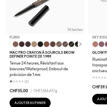
14 teintes
FLING
SKY KIS
Fling
Genuine Aubergine
Hickory
Omega
Onyx
Penny
Strut
Brunette
Lingering
Spiked
Stud
Stylized
Taupe
Sky Kiss
Thunde
Suns
C
MAC PRO CRAYON À SOURCILS BROW
GLOW P
DEFINER POINTE DE 1 MM
Illumina
Tenue 24 heures, Résistant aux
transpa
bavures/Waterproof, Embout de
onctueu
précision de 1 mm
(2)
CHF39.
CHF35.00
|
CHF1,166.67
/g
AJOUT
AJOUTER AU PANIER