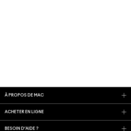
À PROPOS DE MAC
NOTRE HISTOIRE
ACHETER EN LIGNE
NOS MAQUILLEURS
MON COMPTE
MAC VIVA GLAM
BESOIN D’AIDE ?