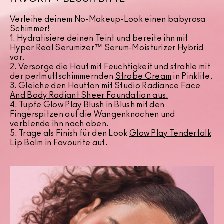
Verleihe deinem No-Makeup-Look einen babyrosa
Schimmer!
1. Hydratisiere deinen Teint und bereite ihn mit
Hyper Real Serumizer™ Serum-Moisturizer Hybrid
vor.
2. Versorge die Haut mit Feuchtigkeit und strahle mit
der perlmuttschimmernden
Strobe Cream
in Pinklite.
3. Gleiche den Hautton mit
Studio Radiance Face
And Body Radiant Sheer Foundation
aus.
4. Tupfe
Glow Play Blush
in Blush mit den
Fingerspitzen auf die Wangenknochen und
verblende ihn nach oben.
5. Trage als Finish für den Look
Glow Play Tendertalk
Lip Balm
in Favourite auf.