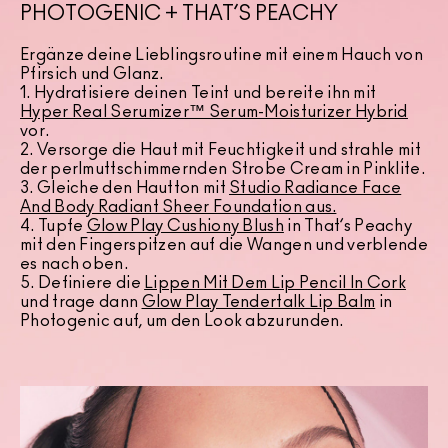
PHOTOGENIC + THAT’S PEACHY
Ergänze deine Lieblingsroutine mit einem Hauch von
Pfirsich und Glanz.
1. Hydratisiere deinen Teint und bereite ihn mit
Hyper Real Serumizer™ Serum-Moisturizer Hybrid
vor.
2. Versorge die Haut mit Feuchtigkeit und strahle mit
der perlmuttschimmernden Strobe Cream in Pinklite.
3. Gleiche den Hautton mit
Studio Radiance Face
And Body Radiant Sheer Foundation
aus.
4. Tupfe
Glow Play Cushiony Blush
in That’s Peachy
mit den Fingerspitzen auf die Wangen und verblende
es nach oben.
5. Definiere die
Lippen Mit Dem Lip Pencil In Cork
und trage dann
Glow Play Tendertalk Lip Balm
in
Photogenic auf, um den Look abzurunden.