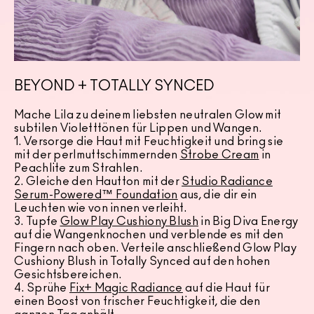
BEYOND + TOTALLY SYNCED
Mache Lila zu deinem liebsten neutralen Glow mit
subtilen Violetttönen für Lippen und Wangen.
1. Versorge die Haut mit Feuchtigkeit und bring sie
mit der perlmuttschimmernden
Strobe Cream
in
Peachlite zum Strahlen.
2. Gleiche den Hautton mit der
Studio Radiance
Serum-Powered™ Foundation
aus, die dir ein
Leuchten wie von innen verleiht.
3. Tupfe
Glow Play Cushiony Blush
in Big Diva Energy
auf die Wangenknochen und verblende es mit den
Fingern nach oben. Verteile anschließend Glow Play
Cushiony Blush in Totally Synced auf den hohen
Gesichtsbereichen.
4. Sprühe
Fix+ Magic Radiance
auf die Haut für
einen Boost von frischer Feuchtigkeit, die den