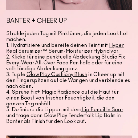
BANTER + CHEER UP
Strahle jeden Tag mit Pinktönen, die jeden Look hot
machen.
1. Hydratisiere und bereite deinen Teint mit
Hyper
Real Serumizer™ Serum-Moisturizer Hybrid
vor.
2. Klicke für eine punktuelle Abdeckung
Studio Fix
Every-Wear All-Over Face Pen
halb oder für eine
vollständige Abdeckung ganz.
3. Tupfe
Glow Play Cushiony Blush
in Cheer up mit
den Fingerspitzen auf die Wangen und verblende es
nach oben.
4. Sprühe
Fix+ Magic Radiance
auf die Haut für
einen Boost von frischer Feuchtigkeit, die den
ganzen Tag anhält.
5. Definiere die Lippen mit dem
Lip Pencil In Soar
und trage dann Glow Play Tendertalk Lip Balm in
Banter als Finish für den Look auf.