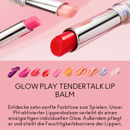
ALLE GESICHTSPRODUKTE SHOPPEN
Mini-M·A·C
ALLE PINSEL KAUFEN
ALLE AUGENPRODUKTE SHOPPEN
GLOW PLAY TENDERTALK LIP
BALM
Entdecke zehn sanfte Farbtöne zum Spielen. Unser
PH-aktivierter Lippenbalsam verleiht dir einen
einzigartigen individuellen Glow. Außerdem pflegt
er und stärkt die Feuchtigkeitsbarriere der Lippen.