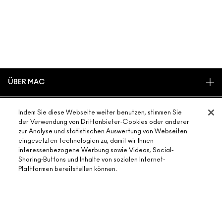
ÜBER MAC
UNSERE STORY
ONLINE-SHOPPING
Indem Sie diese Webseite weiter benutzen, stimmen Sie
UNSERE ARTISTS
der Verwendung von Drittanbieter-Cookies oder anderer
MEIN KONTO
MAC VIVA GLAM
zur Analyse und statistischen Auswertung von Webseiten
BENÖTIGST DU HILFE?
eingesetzten Technologien zu, damit wir Ihnen
REGISTRIERE DICH FÜR DEN NEWSLETTER
NACHHALTIGE SCHÖNHEIT
interessenbezogene Werbung sowie Videos, Social-
MEINE BESTELLUNG VERFOLGEN
ANGEBOTE
KARRIERE
Sharing-Buttons und Inhalte von sozialen Internet-
DEIN MAC STORE
Plattformen bereitstellen können.
FAQ
GESCHENKKARTEN
MAC PRO-MITGLIEDSCHAFT
STORE FINDEN
RÜCKSENDUNG UND UMTAUSCH
SALDO PRÜFEN
TIERVERSUCHE
DATENSCHUTZ UND GESCHÄFTSBEDINGUNGEN
MAKE-UP-SERVICE BUCHEN
VERSAND
BACK TO M·A·C
DATENSHUTZ
MEIN KONTO