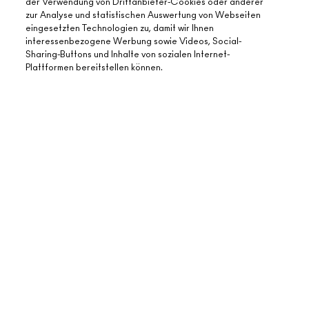
der Verwendung von Drittanbieter-Cookies oder anderer
zur Analyse und statistischen Auswertung von Webseiten
eingesetzten Technologien zu, damit wir Ihnen
interessenbezogene Werbung sowie Videos, Social-
Sharing-Buttons und Inhalte von sozialen Internet-
Plattformen bereitstellen können.
ÜBER MAC
UNSERE STORY
ONLINE-SHOPPING
UNSERE ARTISTS
MEIN KONTO
MAC VIVA GLAM
BENÖTIGST DU HILFE?
REGISTRIERE DICH FÜR DEN NEWSLETTER
NACHHALTIGE SCHÖNHEIT
MEINE BESTELLUNG VERFOLGEN
ANGEBOTE
KARRIERE
DEIN MAC STORE
FAQ
GESCHENKKARTEN
MAC PRO-MITGLIEDSCHAFT
STORE FINDEN
RÜCKSENDUNG UND UMTAUSCH
SALDO PRÜFEN
TIERVERSUCHE
DATENSCHUTZ UND GESCHÄFTSBEDINGUNGEN
MAKE-UP-SERVICE BUCHEN
VERSAND
BACK TO M·A·C
DATENSHUTZ
MEIN KONTO
NUTZUNGSBEDINGUNGEN
KONTAKTIERE DEN HERSTELLER
FÄLSCHUNGEN