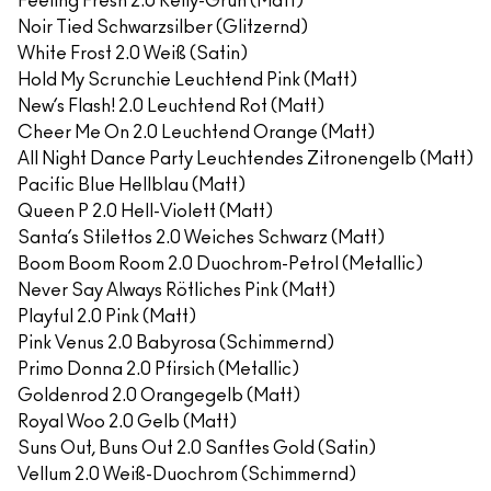
Feeling Fresh 2.0 Kelly-Grün (Matt)
Noir Tied Schwarzsilber (Glitzernd)
White Frost 2.0 Weiß (Satin)
Hold My Scrunchie Leuchtend Pink (Matt)
New’s Flash! 2.0 Leuchtend Rot (Matt)
Cheer Me On 2.0 Leuchtend Orange (Matt)
All Night Dance Party Leuchtendes Zitronengelb (Matt)
Pacific Blue Hellblau (Matt)
Queen P 2.0 Hell-Violett (Matt)
Santa’s Stilettos 2.0 Weiches Schwarz (Matt)
Boom Boom Room 2.0 Duochrom-Petrol (Metallic)
Never Say Always Rötliches Pink (Matt)
Playful 2.0 Pink (Matt)
Pink Venus 2.0 Babyrosa (Schimmernd)
Primo Donna 2.0 Pfirsich (Metallic)
Goldenrod 2.0 Orangegelb (Matt)
Royal Woo 2.0 Gelb (Matt)
Suns Out, Buns Out 2.0 Sanftes Gold (Satin)
Vellum 2.0 Weiß-Duochrom (Schimmernd)