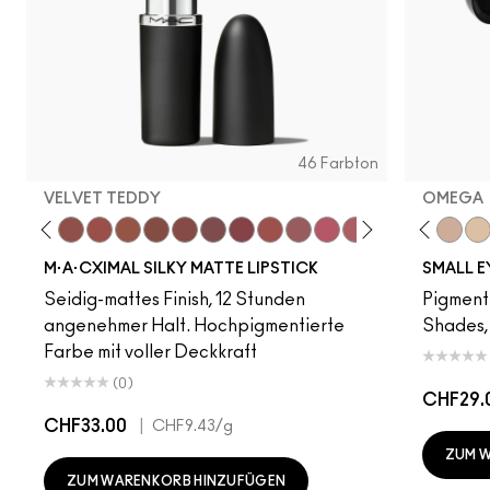
46 Farbton
VELVET TEDDY
OMEGA
to
·A·Cximal
eylove
Kinda Sexy
Café Mocha
Velvet Teddy
Mull It To The Max
Taupe
Warm Teddy
Whirl
Soar
Twig Twist
Sweet Deal
Mehr
Get The Hint?
Vex
You Wouldn't Get I
Shroom
Lipstick Snob
Blanc Type
Candy Yum
Nylon
Captiv
Omeg
Div
Ri
M·A·CXIMAL SILKY MATTE LIPSTICK
SMALL 
Seidig-mattes Finish, 12 Stunden
Pigment
angenehmer Halt. Hochpigmentierte
Shades, 
Farbe mit voller Deckkraft
(0)
CHF29.
CHF33.00
|
CHF9.43
/g
ZUM 
ZUM WARENKORB HINZUFÜGEN