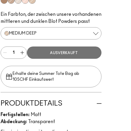
Deep Dark
Deep
Light
Medium
Medium Deep
Ein Farbton, der zwischen unsere vorhandenen
mittleren und dunklen Blot Powders passt
MEDIUM DEEP
AUSVERKAUFT
Erhalte deine Summer Tote Bag ab
105CHF Einkaufswert​
PRODUKTDETAILS
Fertigstellen:
Matt
Abdeckung:
Transparent