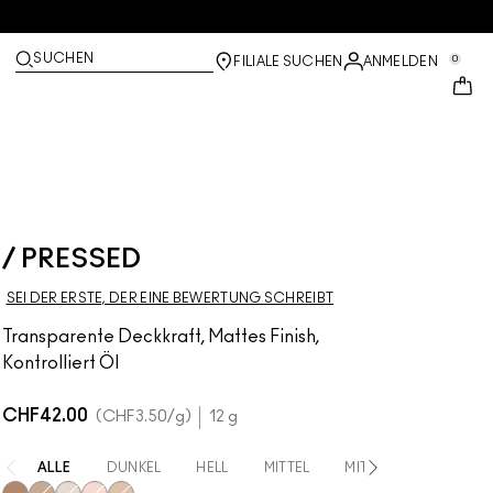
SUCHEN
0
FILIALE SUCHEN
ANMELDEN
/ PRESSED
SEI DER ERSTE, DER EINE BEWERTUNG SCHREIBT
Transparente Deckkraft, Mattes Finish,
Kontrolliert Öl
CHF42.00
CHF3.50
/g
12 g
ALLE
DUNKEL
HELL
MITTEL
MITTEL BIS DUNKEL