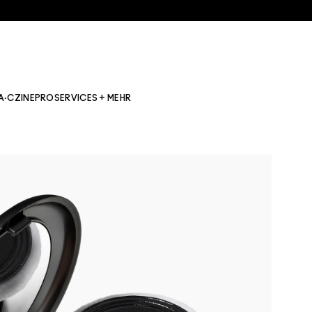
A·CZINE
PRO
SERVICES + MEHR