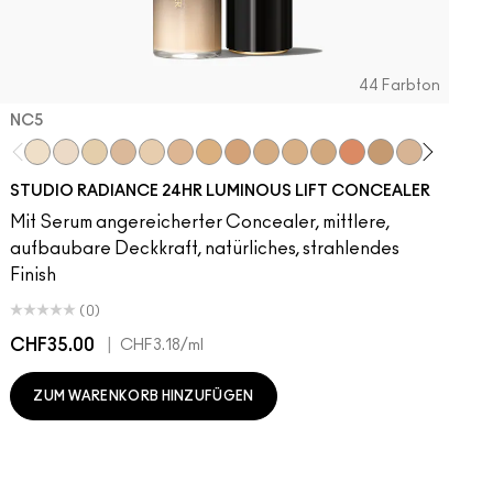
44 Farbton
NC5​
NC5​
NW5​
NC11​
NW10​
NC11.5​
NC14.5​
NC15​
NW15​
NC17​
NC17.5​
NC20​
NW18​
NC25​
N18​
NW20​
NC27
N
STUDIO RADIANCE 24HR LUMINOUS LIFT CONCEALER
Mit Serum angereicherter Concealer, mittlere,
aufbaubare Deckkraft, natürliches, strahlendes
Finish
(0)
CHF35.00
|
C
CHF3.18
/ml
ZUM WARENKORB HINZUFÜGEN