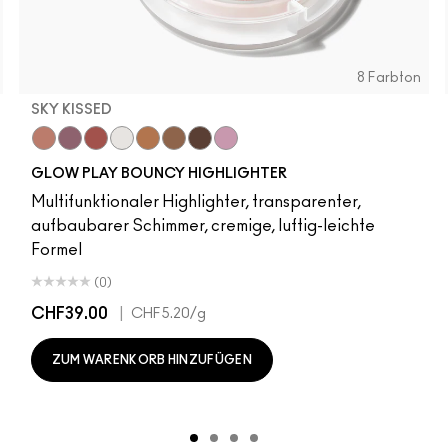
8 Farbton
SKY KISSED
r
Sky Kissed
Sunset Drizzle
Cloud Candy
Wind Chill
Cloudburst
Sepia Skies
GlowZone
Stratus
GLOW PLAY BOUNCY HIGHLIGHTER
Multifunktionaler Highlighter, transparenter,
aufbaubarer Schimmer, cremige, luftig-leichte
Formel
(0)
CHF39.00
|
CHF5.20
/g
ZUM WARENKORB HINZUFÜGEN