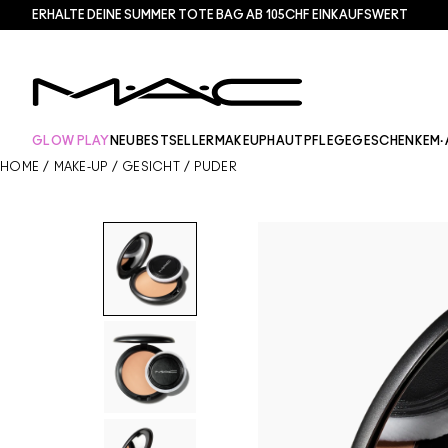
ERHALTE DEINE SUMMER TOTE BAG AB 105CHF EINKAUFSWERT​
GLOW PLAY
NEU
BESTSELLER
MAKEUP
HAUTPFLEGE
GESCHENKE
M·
HOME
/
MAKE-UP
/
GESICHT
/
PUDER