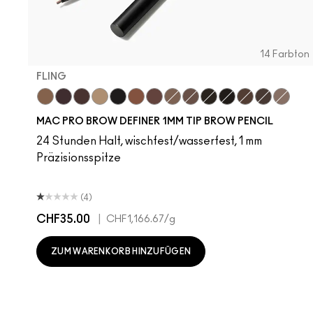
14 Farbton
FLING
Fling
Genuine Aubergine
Hickory
Omega
Onyx
Penny
Strut
Brunette
Lingering
Spiked
Stud
Stylized
Taupe
Thunde
MAC PRO BROW DEFINER 1MM TIP BROW PENCIL
24 Stunden Halt, wischfest/wasserfest, 1 mm
Präzisionsspitze
(4)
CHF35.00
|
CHF1,166.67
/g
ZUM WARENKORB HINZUFÜGEN