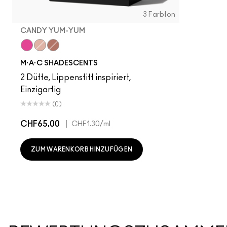
3 Farbton
CANDY YUM-YUM
Candy Yum-Yum
Crème D'Nude
Velvet Teddy
M·A·C SHADESCENTS
2 Düfte, Lippenstift inspiriert,
Einzigartig
(0)
CHF65.00
|
CHF1.30
/ml
ZUM WARENKORB HINZUFÜGEN