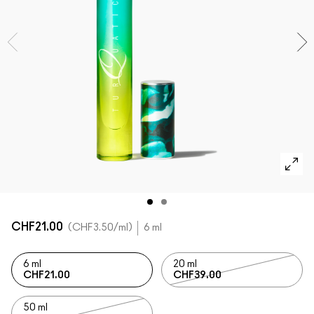
ALLE GESICHTSPRODUKTE SHOPPEN
Mini-M·A·C
ALLE PINSEL KAUFEN
ALLE AUGENPRODUKTE SHOPPEN
CHF21.00
CHF3.50
/ml
6 ml
6 ml
20 ml
CHF21.00
CHF39.00
50 ml