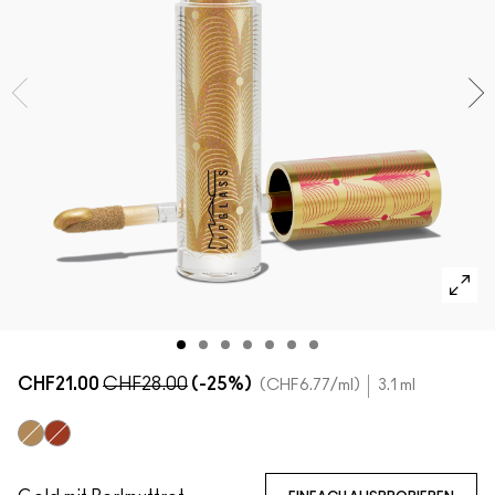
ALLE GESICHTSPRODUKTE SHOPPEN
Mini-M·A·C
ALLE PINSEL KAUFEN
ALLE AUGENPRODUKTE SHOPPEN
CHF21.00
CHF28.00
(-25%)
CHF6.77
/ml
3.1 ml
Liquid Lurex
Ruby Sparks