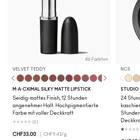
46 Farbton
VELVET TEDDY
NC5
to
·A·Cximal
eylove
Kinda Sexy
Café Mocha
Velvet Teddy
Mull It To The Max
Taupe
Warm Teddy
Whirl
Soar
Twig Twist
Sweet Deal
Mehr
Get The Hint?
You Wouldn't Get I
Lipstick Snob
Candy Yum
Captiv
NC5
Div
NC
M·A·CXIMAL SILKY MATTE LIPSTICK
STUDIO 
Seidig-mattes Finish, 12 Stunden
24 Stund
angenehmer Halt. Hochpigmentierte
kaschier
Farbe mit voller Deckkraft
Stunden 
Deckkra
(0)
CHF33.00
|
CHF9.43
/g