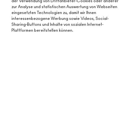
der Verwendung von Drittanbieter-Cookies oder anderer
zur Analyse und statistischen Auswertung von Webseiten
eingesetzten Technologien zu, damit wir Ihnen
interessenbezogene Werbung sowie Videos, Social-
Sharing-Buttons und Inhalte von sozialen Internet-
Plattformen bereitstellen können.
ÜBER MAC
UNSERE STORY
ONLINE-SHOPPING
UNSERE ARTISTS
MEIN KONTO
MAC VIVA GLAM
BENÖTIGST DU HILFE?
REGISTRIERE DICH FÜR DEN NEWSLETTER
NACHHALTIGE SCHÖNHEIT
MEINE BESTELLUNG VERFOLGEN
ANGEBOTE
KARRIERE
DEIN MAC STORE
FAQ
GESCHENKKARTEN
MAC PRO-MITGLIEDSCHAFT
STORE FINDEN
RÜCKSENDUNG UND UMTAUSCH
SALDO PRÜFEN
TIERVERSUCHE
DATENSCHUTZ UND GESCHÄFTSBEDINGUNGEN
MAKE-UP-SERVICE BUCHEN
VERSAND
BACK TO M·A·C
DATENSHUTZ
MEIN KONTO
NUTZUNGSBEDINGUNGEN
KONTAKTIERE DEN HERSTELLER
FÄLSCHUNGEN